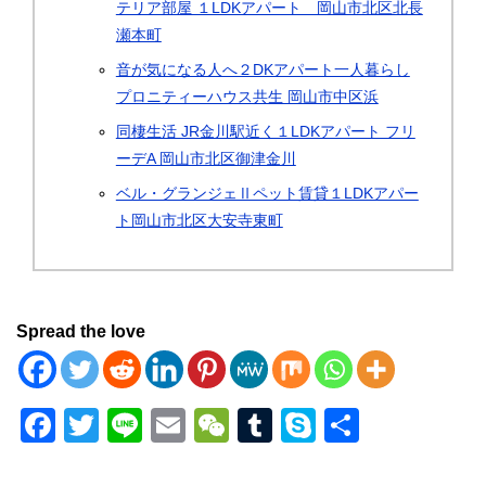
テリア部屋 １LDKアパート 岡山市北区北長
瀬本町
音が気になる人へ２DKアパート一人暮らし
プロニティーハウス共生 岡山市中区浜
同棲生活 JR金川駅近く１LDKアパート フリ
ーデA 岡山市北区御津金川
ベル・グランジェⅡペット賃貸１LDKアパー
ト岡山市北区大安寺東町
Spread the love
F
T
Li
E
W
T
S
共
a
wi
n
m
e
u
ky
有