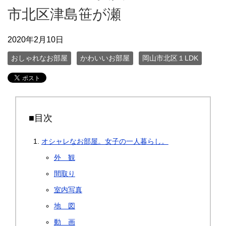
市北区津島笹が瀬
2020年2月10日
おしゃれなお部屋
かわいいお部屋
岡山市北区１LDK
■目次
オシャレなお部屋。女子の一人暮らし。
外 観
間取り
室内写真
地 図
動 画