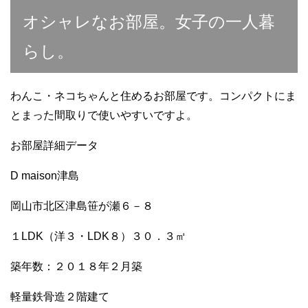
c
tt
e
ail
C
m
p
オシャレなお部屋。女子の一人暮
e
er
h
bl
e
b
at
r
らし。
o
o
わんこ・ネコちゃんと住めるお部屋です。コンパクトにま
k
とまった間取りで使いやすいですよ。
お部屋詳細データ
D maison津島
岡山市北区津島笹が瀬６－８
１LDK（洋３・LDK８）３０．３㎡
築年数：２０１８年２月築
軽量鉄骨造２階建て