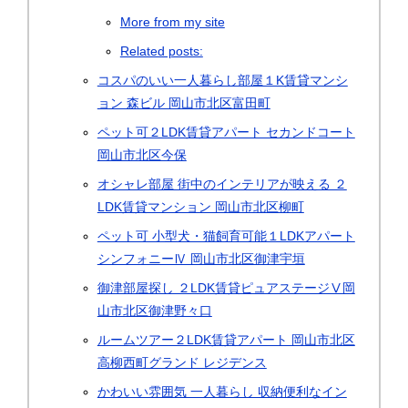
More from my site
Related posts:
コスパのいい一人暮らし部屋１K賃貸マンシ
ョン 森ビル 岡山市北区富田町
ペット可２LDK賃貸アパート セカンドコート
岡山市北区今保
オシャレ部屋 街中のインテリアが映える ２
LDK賃貸マンション 岡山市北区柳町
ペット可 小型犬・猫飼育可能１LDKアパート
シンフォニーⅣ 岡山市北区御津宇垣
御津部屋探し ２LDK賃貸ピュアステージⅤ岡
山市北区御津野々口
ルームツアー２LDK賃貸アパート 岡山市北区
高柳西町グランド レジデンス
かわいい雰囲気 一人暮らし 収納便利なイン