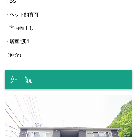
・BS
・ペット飼育可
・室内物干し
・居室照明
（仲介）
外 観