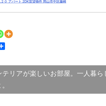
２０ アパート 2DK賃貸物件 岡山市中区藤崎
S
共
y
有
ンテリアが楽しいお部屋。一人暮ら
よ。