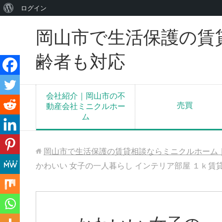
WordPress
ログイン
に
岡山市で生活保護の賃
つ
い
齢者も対応
て
会社紹介｜岡山市の不
売買
動産会社ミニクルホー
ム
岡山市で生活保護の賃貸相談ならミニクルホーム
かわいい 女子の一人暮らし インテリア部屋 １ｋ賃