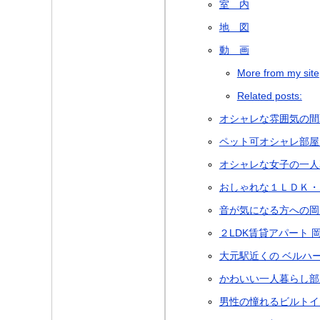
室 内
地 図
動 画
More from my site
Related posts:
オシャレな雰囲気の間
ペット可オシャレ部屋
オシャレな女子の一人
おしゃれな１ＬＤＫ・
音が気になる方への岡
２LDK賃貸アパート 
大元駅近くの ベルハ
かわいい一人暮らし部
男性の憧れるビルトイン