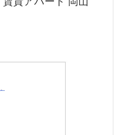
ｋ賃貸アパート 岡山
よ。