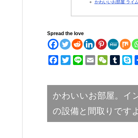
かわいいお部屋 ライム
Spread the love
F
T
Li
E
W
T
a
wi
n
m
e
u
k
c
tt
e
ail
C
m
p
e
er
h
bl
e
かわいいお部屋。イ
b
at
r
o
の設備と間取りです
o
k