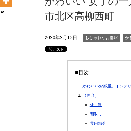
かわいい 女子の一
市北区高柳西町
2020年2月13日
おしゃれなお部屋
か
■目次
かわいいお部屋。インテ
（仲介）
外 観
間取り
共用部分