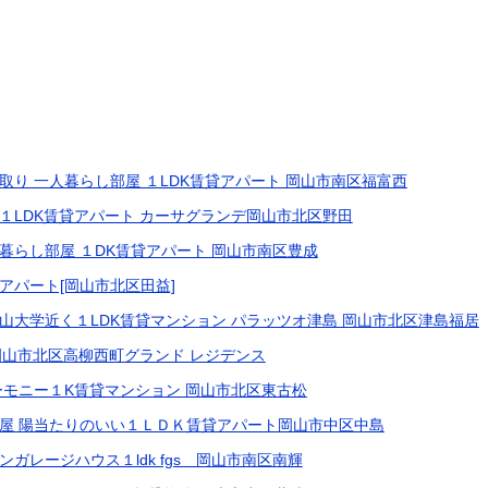
取り 一人暮らし部屋 １LDK賃貸アパート 岡山市南区福富西
１LDK賃貸アパート カーサグランデ岡山市北区野田
暮らし部屋 １DK賃貸アパート 岡山市南区豊成
アパート[岡山市北区田益]
山大学近く１LDK賃貸マンション パラッツオ津島 岡山市北区津島福居
岡山市北区高柳西町グランド レジデンス
ーモニー１K賃貸マンション 岡山市北区東古松
屋 陽当たりのいい１ＬＤＫ賃貸アパート岡山市中区中島
ガレージハウス１ldk fgs 岡山市南区南輝