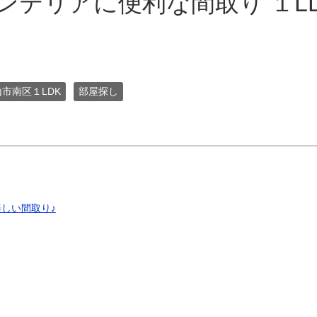
ンテリアに便利な間取り １L
市南区１LDK
部屋探し
しい間取り♪