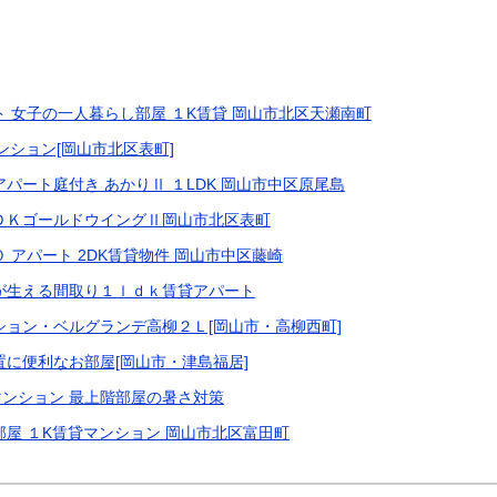
ト 女子の一人暮らし部屋 １K賃貸 岡山市北区天瀬南町
マンション[岡山市北区表町]
パート庭付き あかりⅡ １LDK 岡山市中区原尾島
ＤＫゴールドウイングⅡ岡山市北区表町
 アパート 2DK賃貸物件 岡山市中区藤崎
が生える間取り１ｌｄｋ賃貸アパート
ション・ベルグランデ高柳２Ｌ[岡山市・高柳西町]
置に便利なお部屋[岡山市・津島福居]
ンション 最上階部屋の暑さ対策
部屋 １K賃貸マンション 岡山市北区富田町