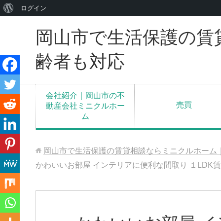
WordPress
ログイン
に
岡山市で生活保護の賃
つ
い
齢者も対応
て
会社紹介｜岡山市の不
売買
動産会社ミニクルホー
ム
岡山市で生活保護の賃貸相談ならミニクルホーム
かわいいお部屋 インテリアに便利な間取り １LDK