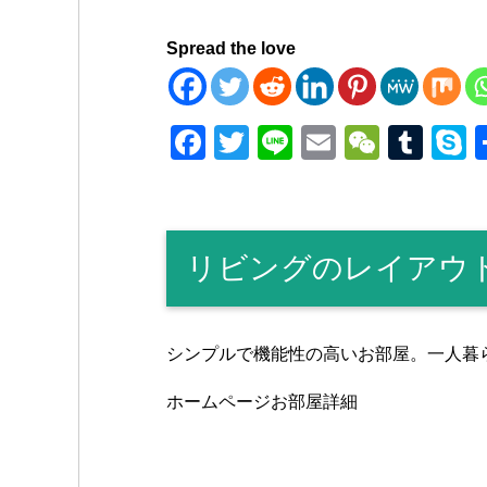
Spread the love
F
T
Li
E
W
T
a
wi
n
m
e
u
k
c
tt
e
ail
C
m
p
e
er
h
bl
e
リビングのレイアウ
b
at
r
o
o
シンプルで機能性の高いお部屋。一人暮
k
ホームページお部屋詳細