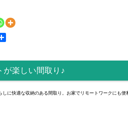
S
共
y
有
トが楽しい間取り♪
らしに快適な収納のある間取り。お家でリモートワークにも便