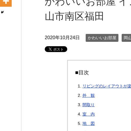
かわいいお部屋 イ
山市南区福田
2020年10月24日
かわいいお部屋
岡山
■目次
リビングのレイアウトが楽
外 観
間取り
室 内
地 図