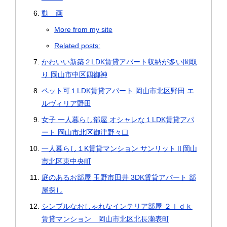
動 画
More from my site
Related posts:
かわいい新築２LDK賃貸アパート収納が多い間取
り 岡山市中区四御神
ペット可１LDK賃貸アパート 岡山市北区野田 エ
ルヴィリア野田
女子 一人暮らし部屋 オシャレな１LDK賃貸アパ
ート 岡山市北区御津野々口
一人暮らし１K賃貸マンション サンリットⅡ岡山
市北区東中央町
庭のあるお部屋 玉野市田井 3DK賃貸アパート 部
屋探し
シンプルなおしゃれなインテリア部屋 ２ｌｄｋ
賃貸マンション 岡山市北区北長瀬表町