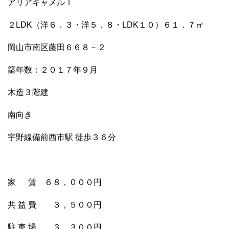
アリアキャメルⅠ
２LDK（洋６．３・洋５．８・LDK１０）６１．７㎡
岡山市南区藤田６６８－２
築年数：２０１７年９月
木造３階建
南向き
宇野線備前西市駅 徒歩３６分
家 賃 ６８，０００円
共 益 費 ３，５００円
駐 車 場 ３，３００円