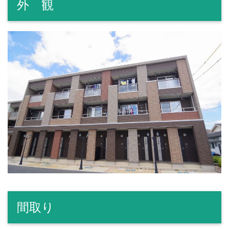
外 観
間取り