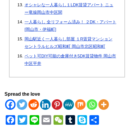
オシャレな一人暮らし１LDK賃貸アパート ニュ
ー竜操岡山市中区関
一人暮らし 全リフォーム済み！ ２DK・アパート
[岡山市・伊福町]
岡山駅近く一人暮らし部屋 １R賃貸マンション
セントラルヒルズ昭和町 岡山市北区昭和町
ペット可DIY可能の倉庫付き5DK賃貸物件 岡山市
中区平井
Spread the love
F
T
Li
E
W
T
S
共
a
wi
n
m
e
u
ky
有