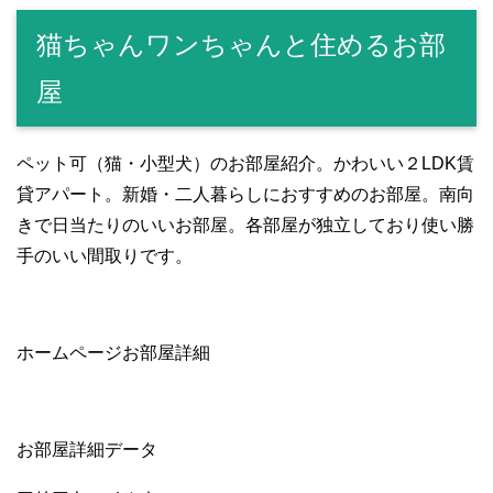
c
tt
e
ail
C
m
p
猫ちゃんワンちゃんと住めるお部
e
er
h
bl
e
b
at
r
屋
o
o
ペット可（猫・小型犬）のお部屋紹介。かわいい２LDK賃
k
貸アパート。新婚・二人暮らしにおすすめのお部屋。南向
きで日当たりのいいお部屋。各部屋が独立しており使い勝
手のいい間取りです。
ホームページお部屋詳細
お部屋詳細データ