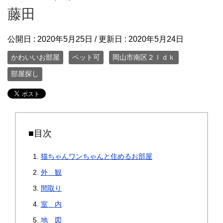
藤田
公開日 :
2020年5月25日
/ 更新日 :
2020年5月24日
かわいいお部屋
ペット可
岡山市南区２ｌｄｋ
部屋探し
■目次
猫ちゃんワンちゃんと住めるお部屋
外 観
間取り
室 内
地 図