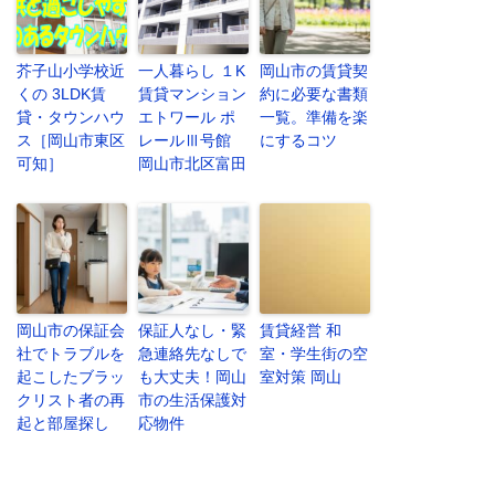
芥子山小学校近
一人暮らし １K
岡山市の賃貸契
くの 3LDK賃
賃貸マンション
約に必要な書類
貸・タウンハウ
エトワール ポ
一覧。準備を楽
ス［岡山市東区
レールⅢ号館
にするコツ
可知］
岡山市北区富田
岡山市の保証会
保証人なし・緊
賃貸経営 和
社でトラブルを
急連絡先なしで
室・学生街の空
起こしたブラッ
も大丈夫！岡山
室対策 岡山
クリスト者の再
市の生活保護対
起と部屋探し
応物件