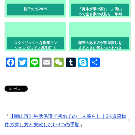
初日の出 2019
「庭木が隣の家に…」岡山
市で空き家の枝切り・草刈
りをプロに頼むべき理由と
相場
スタイリッシュな新築マン
障害のある方が部屋探しを
ション グレイス厚生町 １
するときに気をつけるべき
LDK岡山市北区厚生町
こと 岡山市の賃貸現場
F
T
Li
E
W
T
S
共
a
wi
n
m
e
u
ky
有
c
tt
e
ail
C
m
p
e
er
h
bl
e
b
at
r
o
「
【岡山市】生活保護で初めての一人暮らし｜1K賃貸物
o
件の探し方と失敗しない3つの手順
」
k