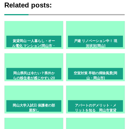
Related posts:
賃貸岡山 一人暮らし・オー
戸建 リノベーション中！ 現
ル電化 マンション[岡山市・
況状況[岡山]
津島笹が瀬]
岡山県民は冷たい？県外か
空室対策 早朝の掃除風景[岡
らの移住者が感じやすい20
山・岡山市]
のギャップ
岡山大学入試日 保護者の部
アパートのデメリット・メ
屋探し
リットを知る 岡山市賃貸