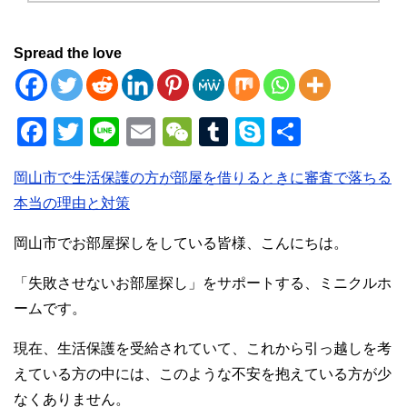
Spread the love
F
T
Li
E
W
T
S
共
a
wi
n
m
e
u
ky
有
岡山市で生活保護の方が部屋を借りるときに審査で落ちる
c
tt
e
ail
C
m
p
本当の理由と対策
e
er
h
bl
e
b
at
r
岡山市でお部屋探しをしている皆様、こんにちは。
o
「失敗させないお部屋探し」をサポートする、ミニクルホ
o
ームです。
k
現在、生活保護を受給されていて、これから引っ越しを考
えている方の中には、このような不安を抱えている方が少
なくありません。