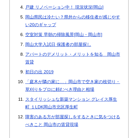
戸建 リノベーション中！ 現況状況[岡山]
岡山県民は冷たい？県外からの移住者が感じやす
い20のギャップ
空室対策 早朝の掃除風景[岡山・岡山市]
岡山大学入試日 保護者の部屋探し
アパートのデメリット・メリットを知る 岡山市
賃貸
初日の出 2019
「庭木が隣の家に…」岡山市で空き家の枝切り・
草刈りをプロに頼むべき理由と相場
スタイリッシュな新築マンション グレイス厚生
町 １LDK岡山市北区厚生町
障害のある方が部屋探しをするときに気をつける
べきこと 岡山市の賃貸現場