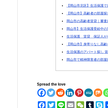
【岡山市北区】生活保護で
【岡山市】高齢者の部屋探
岡山市の高齢者賃貸｜審査
岡山市】生活保護受給中の
生活保護 賃貸 保証人が
【岡山市】身寄りなし高齢
生活保護のアパート探し 
岡山市で精神障害者の部屋
Spread the love
F
T
Li
E
W
T