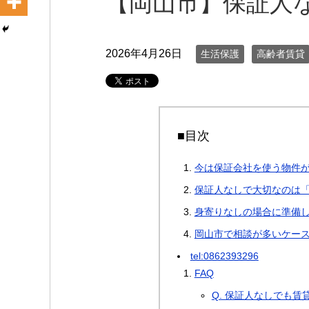
【岡山市】保証人
2026年4月26日
生活保護
高齢者賃貸
■目次
今は保証会社を使う物件
保証人なしで大切なのは
身寄りなしの場合に準備
岡山市で相談が多いケー
tel:0862393296
FAQ
Q. 保証人なしでも