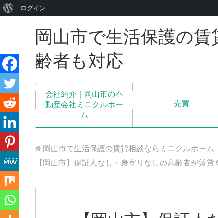
WordPress
ログイン
に
岡山市で生活保護の賃
つ
い
齢者も対応
て
会社紹介｜岡山市の不
売買
動産会社ミニクルホー
ム
岡山市で生活保護の賃貸相談ならミニクルホーム
【岡山市】保証人なし・身寄りなしの高齢者が賃貸