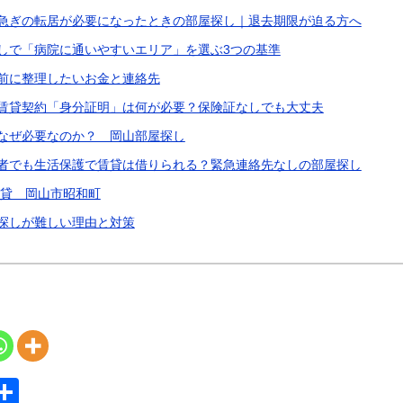
急ぎの転居が必要になったときの部屋探し｜退去期限が迫る方へ
しで「病院に通いやすいエリア」を選ぶ3つの基準
前に整理したいお金と連絡先
賃貸契約「身分証明」は何が必要？保険証なしでも大丈夫
なぜ必要なのか？ 岡山部屋探し
者でも生活保護で賃貸は借りられる？緊急連絡先なしの部屋探し
賃貸 岡山市昭和町
探しが難しい理由と対策
S
共