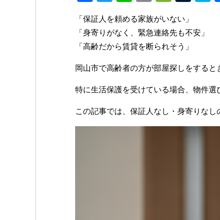
a
wi
n
m
e
u
k
「保証人を頼める家族がいない」
c
tt
e
ail
C
m
p
「身寄りがなく、緊急連絡先も不安」
e
er
h
bl
e
「高齢だから賃貸を断られそう」
b
at
r
岡山市で高齢者の方が部屋探しをすると
o
o
特に生活保護を受けている場合、物件選
k
この記事では、保証人なし・身寄りなし