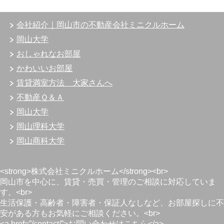
会社紹介｜岡山市の不動産会社ミニクルホーム
岡山大学
おしゃれなお部屋
かわいいお部屋
賃貸満室方法 大家さんへ
不動産Ｑ＆Ａ
岡山大学
岡山理科大学
岡山商科大学
<strong>株式会社ミニクルホーム</strong><br>
岡山市を中心に、賃貸・売買・管理のご相談に対応していま
す。<br>
生活保護・高齢者・障害者・保証人なしなど、お部屋探しに不
安がある方もお気軽にご相談ください。<br>
<a href=”/contact/”>お問い合わせはこちら</a>