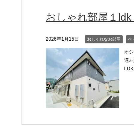
おしゃれ部屋１ldk
2026年1月15日
おしゃれなお部屋
ペ
オシ
適♪
LD