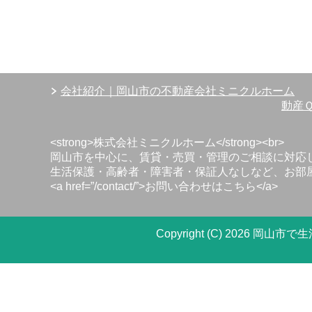
会社紹介｜岡山市の不動産会社ミニクルホーム
動産
<strong>株式会社ミニクルホーム</strong><br>
岡山市を中心に、賃貸・売買・管理のご相談に対応して
生活保護・高齢者・障害者・保証人なしなど、お部屋
<a href=”/contact/”>お問い合わせはこちら</a>
Copyright (C) 202