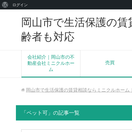
WordPress
ログイン
に
岡山市で生活保護の賃
つ
い
齢者も対応
て
会社紹介｜岡山市の不
売買
動産会社ミニクルホー
ム
岡山市で生活保護の賃貸相談ならミニクルホーム
「ペット可」の記事一覧