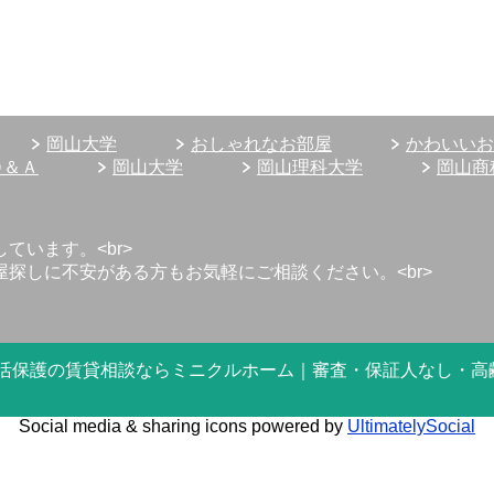
岡山大学
おしゃれなお部屋
かわいいお
Ｑ＆Ａ
岡山大学
岡山理科大学
岡山商
います。<br>
探しに不安がある方もお気軽にご相談ください。<br>
6 岡山市で生活保護の賃貸相談ならミニクルホーム｜審査・保証人なし・
Social media & sharing icons powered by
UltimatelySocial