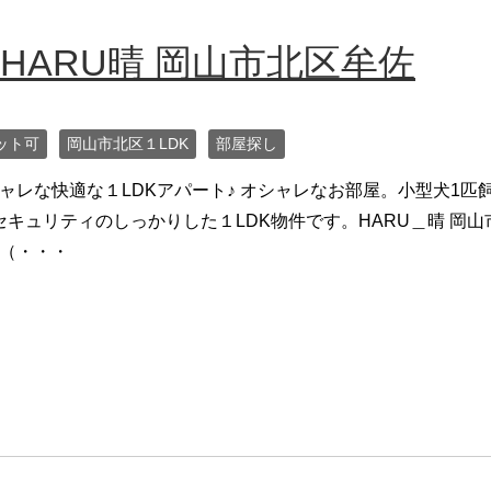
 HARU晴 岡山市北区牟佐
ット可
岡山市北区１LDK
部屋探し
ャレな快適な１LDKアパート♪ オシャレなお部屋。小型犬1匹
セキュリティのしっかりした１LDK物件です。HARU＿晴 岡山
K（・・・