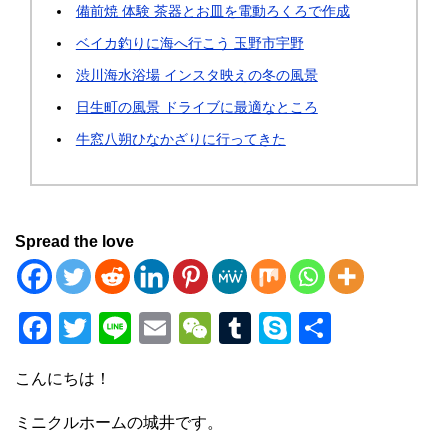
備前焼 体験 茶器とお皿を電動ろくろで作成
ベイカ釣りに海へ行こう 玉野市宇野
渋川海水浴場 インスタ映えの冬の風景
日生町の風景 ドライブに最適なところ
牛窓八朔ひなかざりに行ってきた
Spread the love
F
T
Li
E
W
T
S
共
a
wi
n
m
e
u
ky
有
こんにちは！
c
tt
e
ail
C
m
p
e
er
h
bl
e
ミニクルホームの城井です。