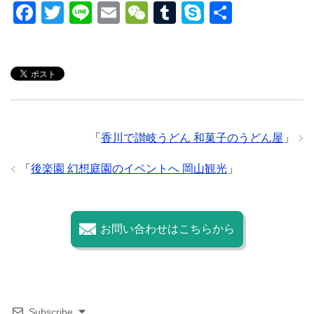
F
T
Li
E
W
T
S
共
a
wi
n
m
e
u
ky
有
c
tt
e
ail
C
m
p
e
er
h
bl
e
b
at
r
o
「
香川で讃岐うどん 和菓子のうどん屋
」
o
k
「
後楽園 幻想庭園のイベントへ 岡山観光
」
お問い合わせはこちらから
Subscribe