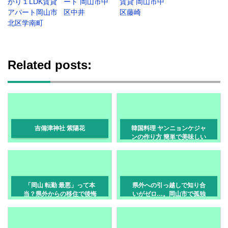
かり１LDK賃貸
ート 岡山市中
賃貸 岡山市中
アパート岡山市
区中井
区藤崎
北区学南町
Related posts:
吉備津神社 紫陽花
韓国料理 ヤンニョンケジャ
ンの作り方 簡単で美味しい
「岡山 転勤 最悪」って本
県外への引っ越しで知り合
当？県外からの移住で後悔
いがゼロ…。岡山市で孤独
しないエリア選びと真実
を感じず安心して暮らす相
談先