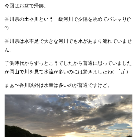
b
at
r
今回はお盆で帰郷。
o
香川県の土器川という一級河川で夕陽を眺めてパシャり(^
o
^)
k
香川県は水不足で大きな河川でも水があまり流れていませ
ん。
子供時代からずっとこうでしたから普通に思っていました
が岡山で川を見て水流が多いのには驚きましたね( ﾟдﾟ)
まぁ〜香川以外は水量は多いのが普通ですけど。