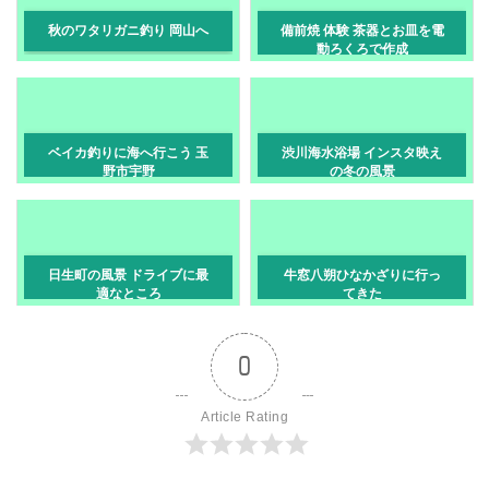
秋のワタリガニ釣り 岡山へ
備前焼 体験 茶器とお皿を電
動ろくろで作成
ベイカ釣りに海へ行こう 玉
渋川海水浴場 インスタ映え
野市宇野
の冬の風景
日生町の風景 ドライブに最
牛窓八朔ひなかざりに行っ
適なところ
てきた
0
Article Rating