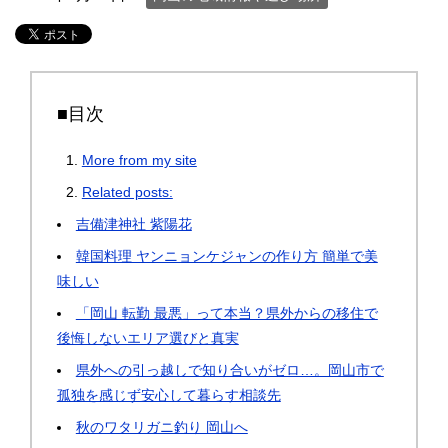
■目次
More from my site
Related posts:
吉備津神社 紫陽花
韓国料理 ヤンニョンケジャンの作り方 簡単で美
味しい
「岡山 転勤 最悪」って本当？県外からの移住で
後悔しないエリア選びと真実
県外への引っ越しで知り合いがゼロ…。岡山市で
孤独を感じず安心して暮らす相談先
秋のワタリガニ釣り 岡山へ