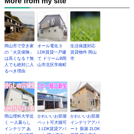
More from my site
岡山市で空き家
オール電化３
生活保護対応
の「火災保険」
LDK賃貸一戸建
賃貸物件 岡山
は高くなる？無
て ドリームB岡
市
人でも絶対に入
山市北区学南町
るべき理由
岡山理科大学近
かわいいお部屋
かわいいお部屋
く 一人暮らし
ペット可犬猫可
インテリアアパ
インテリア あ
１LDK賃貸アパ
ート 新築 2LDK