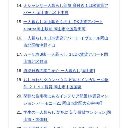
オシャレな一人暮らし部屋 庭付き１LDK賃貸ア
パート 岡山市北区上中野
一人暮らし岡山駅近くの１LDK賃貸アパート
sunrise岡山駅前 岡山市北区岩田町
一人暮らし１LDK賃貸アパート イヴェール岡山
市北区御津野々口
カーサ寿B棟 一人暮らし １LDK賃貸アパート岡
山市北区野田
収納雑貨の本ご紹介 一人暮らし[岡山市]
おしゃれなタウンハウス ビルトインガレージ物
件 ２ｌｄｋ賃貸 岡山市中区国富
閑静な住宅街にあるインテリア部屋1K賃貸マン
ション ハーモニー21 岡山市北区大安寺中町
学生の一人暮らし 防犯に安心 賃貸マンション[岡
山市・国体町]