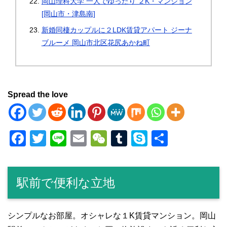
岡山理科大学 一人でゆったり ２K・マンション
[岡山市・津島南]
新婚同棲カップルに２LDK賃貸アパート ジーナ
ブルーメ 岡山市北区花尻あかね町
Spread the love
F
T
Li
E
W
T
S
共
a
wi
n
m
e
u
ky
有
c
tt
e
ail
C
m
p
駅前で便利な立地
e
er
h
bl
e
b
at
r
o
シンプルなお部屋。オシャレな１K賃貸マンション。岡山