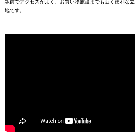
駅前でアクセスがよく、お買い物施設までも近く便利な立
o
地です。
k