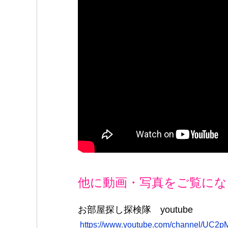
o
o
k
他に動画・写真をご覧にな
お部屋探し探検隊 youtube
https://www.youtube.com/channel/UC2