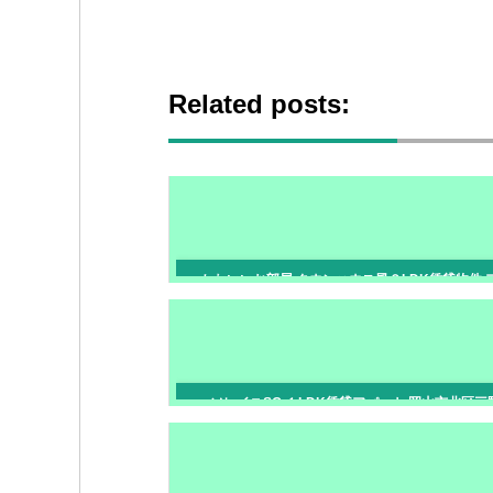
Related posts:
かわいいお部屋 タウンハウス風２LDK賃貸物件 
ート 岡山市南区福富東
ソレイユSG １LDK賃貸アパート 岡山市北区三