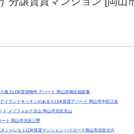
け 分譲賃貸マンション [岡山
ス風２LDK賃貸物件 アパート 岡山市南区福富東
アイランドキッチンのある１LDK賃貸アパート 岡山市中区江並
ート メゾフォルテ京山 岡山市北区京山
パート 岡山市北区三野
オシャレな１LDK賃貸マンション ハイロード岡山市北区北方