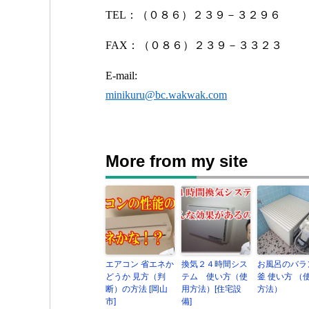
TEL
：（０８６）２３９－３２９６
FAX
：（０８６）２３９－３３２３
E-mail:
minikuru@bc.wakwak.com
More from my site
エアコン 省エネか
換気２４時間シス
お風呂のバラ
どうか 見方（判
テム 使い方（使
釜 使い方 （
断）の方法 [岡山
用方法）[住宅設
方法）
市]
備]