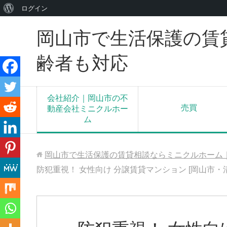
WordPress
ログイン
に
岡山市で生活保護の賃
つ
い
齢者も対応
て
会社紹介｜岡山市の不
売買
動産会社ミニクルホー
ム
岡山市で生活保護の賃貸相談ならミニクルホーム
防犯重視！ 女性向け 分譲賃貸マンション [岡山市・