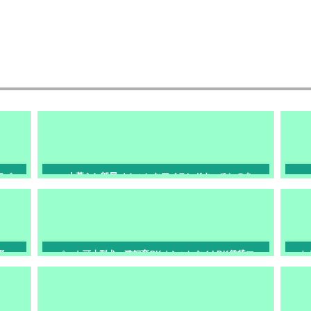
アパ
一人暮らし部屋 オシャレなアイランドキッチンのあ
一
る１LDK賃貸アパート 岡山市中区江並
野
ペット可小型犬・猫飼育OKオシャレな１LDK賃貸マ
か
ンション ハイロード岡山市北区北方