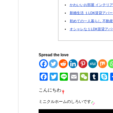
かわいいお部屋 インテリア
新婚生活 １LDK賃貸アパ
初めての一人暮らし 不動
オシャレな１LDK賃貸アパ
Spread the love
F
T
Li
E
W
T
a
wi
n
m
e
u
k
こんにちわ
c
tt
e
ail
C
m
p
e
er
h
bl
e
ミニクルホームのしろいです
b
at
r