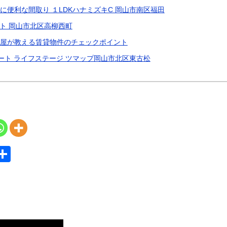
に便利な間取り １LDKハナミズキC 岡山市南区福田
ート 岡山市北区高柳西町
産屋が教える賃貸物件のチェックポイント
ート ライフステージ ツマップ岡山市北区東古松
S
共
y
有