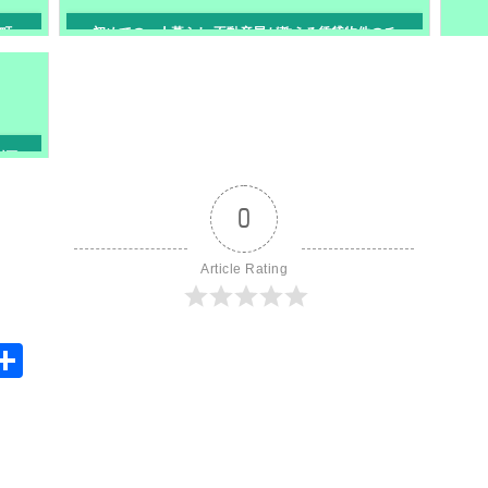
町
初めての一人暮らし 不動産屋が教える賃貸物件のチ
ェックポイント
ツマ
0
Article Rating
S
共
y
有