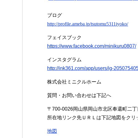
ブログ
http://profile.ameba.jp/tsutomu5311iyoko/
フェイスブック
https://www.facebook.com/minikuru0807/
インスタグラム
http://ink361.com/app/users/ig-2050754
株式会社ミニクルホーム
質問・お問い合わせは下記へ
〒700-0026岡山県岡山市北区奉還町二
所在地リンク先ＵＲＬは下記地図をクリ
地図