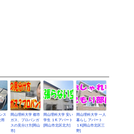
ンス
岡山理科大学 都市
岡山理科大学 安い
岡山理科大学 一人
使用
ガス、プロパンガ
学生 １K アパート
暮らし アパート
スの見分け方[岡山
[岡山市北区北方]
１K[岡山市北区三
市]
野]