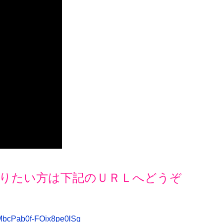
りたい方は下記のＵＲＬへどうぞ
pMbcPab0f-FOix8pe0lSg