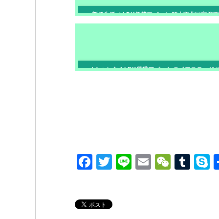
新婚生活 １LDK賃貸アパート 岡山市北区高柳西
オシャレな１LDK賃貸アパート ライフステージ 
ップ岡山市北区東古松
F
T
Li
E
W
T
a
wi
n
m
e
u
k
c
tt
e
ail
C
m
p
e
er
h
bl
e