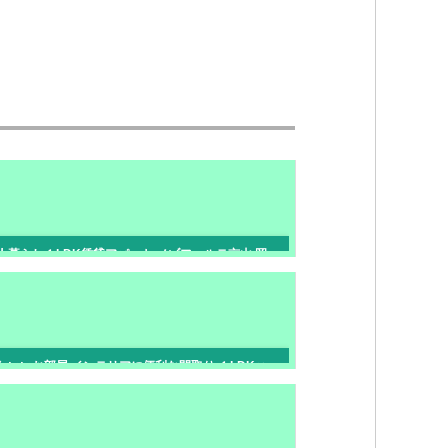
人暮らし１LDK賃貸アパート メゾフォルテ京山 岡
山市北区京山
わいいお部屋 インテリアに便利な間取り １LDKハ
ナミズキC 岡山市南区福田