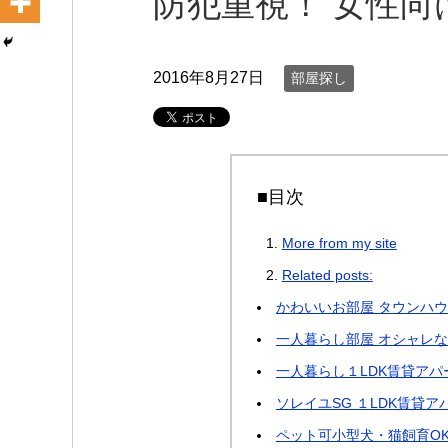
防犯重視！ 女性向
2016年8月27日
部屋探し
■目次
More from my site
Related posts:
かわいいお部屋 タウンハウ
一人暮らし部屋 オシャレな
一人暮らし１LDK賃貸アパ
ソレイユSG １LDK賃貸ア
ペット可小型犬・猫飼育OK