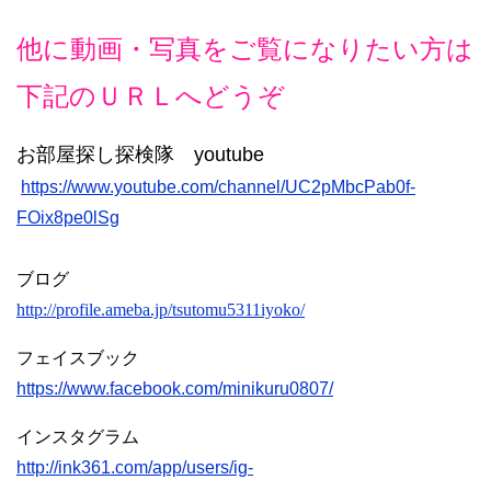
他に動画・写真をご覧になりたい方は
下記のＵＲＬへどうぞ
お部屋探し探検隊 youtube
https://www.youtube.com/channel/UC2pMbcPab0f-
FOix8pe0lSg
ブログ
http://profile.ameba.jp/tsutomu5311iyoko/
フェイスブック
https://www.facebook.com/minikuru0807/
インスタグラム
http://ink361.com/app/users/ig-