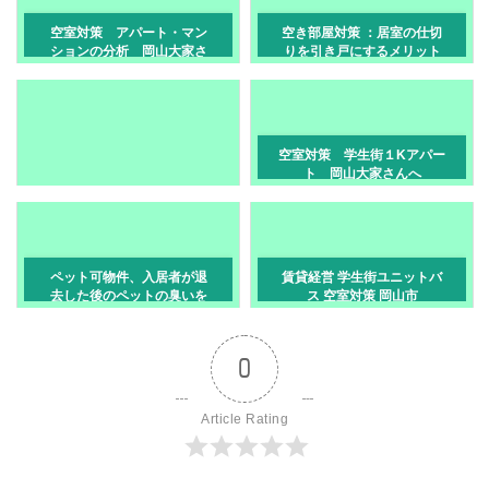
空室対策 アパート・マン
空き部屋対策 ：居室の仕切
ションの分析 岡山大家さ
りを引き戸にするメリット
んへ
[岡山・玉野市]
空室対策 学生街１Kアパー
ト 岡山大家さんへ
ペット可物件、入居者が退
賃貸経営 学生街ユニットバ
去した後のペットの臭いを
ス 空室対策 岡山市
除去する方法は？
0
Article Rating