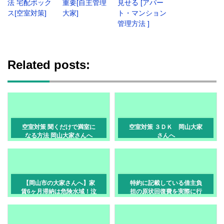
法 宅配ボック
重要[自主管理
見せる [アパー
ス[空室対策]
大家]
ト・マンション
管理方法 ]
Related posts:
空室対策 聞くだけで満室に
空室対策 ３ＤＫ 岡山大家
なる方法 岡山大家さんへ
さんへ
【岡山市の大家さんへ】家
特約に記載している借主負
賃6ヶ月滞納は危険水域！泣
担の原状回復費を実際に行
き寝入りしないための対処
わなくても敷金から差し引
法と強制退去のステップ
く事は問題ない？