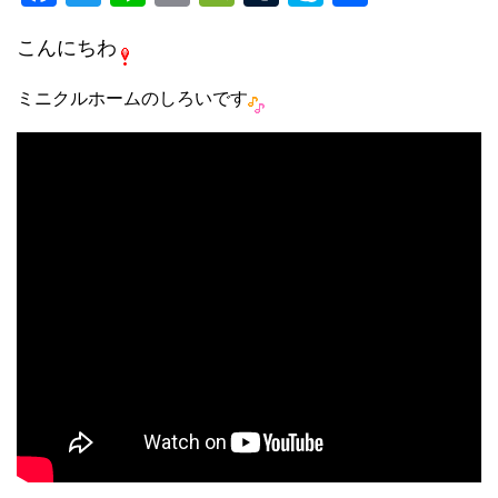
a
wi
n
m
e
u
ky
有
こんにちわ
c
tt
e
ail
C
m
p
e
er
h
bl
e
ミニクルホームのしろいです
b
at
r
o
o
k