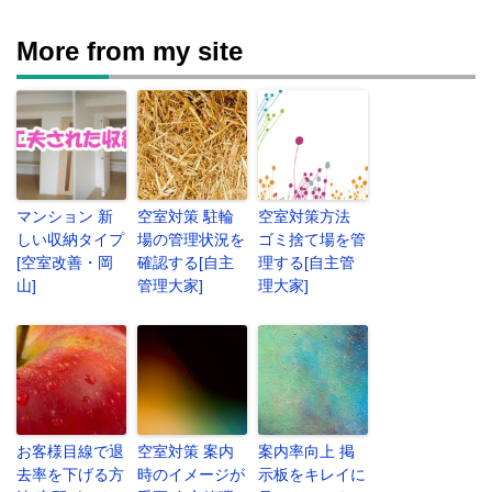
More from my site
マンション 新
空室対策 駐輪
空室対策方法
しい収納タイプ
場の管理状況を
ゴミ捨て場を管
[空室改善・岡
確認する[自主
理する[自主管
山]
管理大家]
理大家]
お客様目線で退
空室対策 案内
案内率向上 掲
去率を下げる方
時のイメージが
示板をキレイに