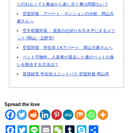
に行わなくても敷金から差し引く事は問題ない？
空室対策 アパート・マンションの分析 岡山大
家さんへ
空き部屋対策 ：居室の仕切りを引き戸にするメリ
ット [岡山・玉野市]
空室対策 学生街１Kアパート 岡山大家さんへ
ペット可物件、入居者が退去した後のペットの臭
いを除去する方法は？
賃貸経営 学生街ユニットバス 空室対策 岡山市
Spread the love
F
T
Li
E
W
T
S
共