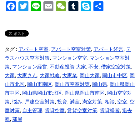
F
T
Li
E
W
T
S
共
a
wi
n
m
e
u
ky
有
c
tt
e
ail
C
m
p
e
er
h
bl
e
b
at
r
タグ :
アパート空室
,
アパート空室対策
,
アパート経営
,
テ
o
ラスハウス空室対策
,
マンション空室
,
マンション空室対
o
策
,
マンション経営
,
不動産投資 大家
,
不安
,
借家空室対策
,
k
大家
,
大家さん
,
大家戦略
,
大家業
,
岡山大家
,
岡山市中区
,
岡
山市北区
,
岡山市南区
,
岡山市空室対策
,
岡山県
,
岡山県岡山
市中区
,
岡山県岡山市北区
,
岡山県岡山市南区
,
岡山空室対
策
,
悩み
,
戸建空室対策
,
投資
,
満室
,
満室対策
,
相談
,
空室
,
空
室対策
,
自主管理
,
賃貸空室
,
賃貸空室対策
,
賃貸経営
,
退去
率
,
部屋