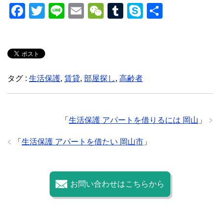
F
T
Li
E
W
T
S
共
a
wi
n
m
e
u
ky
有
c
tt
e
ail
C
m
p
e
er
h
bl
e
b
at
r
タグ :
生活保護
,
賃貸
,
部屋探し
,
高齢者
o
o
k
「
生活保護 アパートを借りるには 岡山
」
「
生活保護 アパートを借たい 岡山市
」
お問い合わせはこちらから