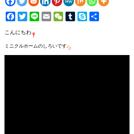
F
T
Li
E
W
T
S
共
a
wi
n
m
e
u
ky
有
こんにちわ
c
tt
e
ail
C
m
p
e
er
h
bl
e
ミニクルホームのしろいです
b
at
r
o
o
k