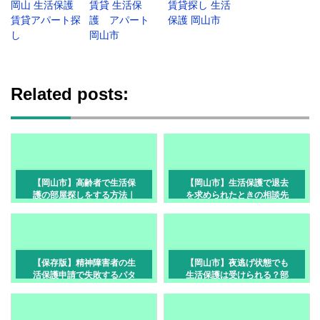
岡山 生活保護
賃貸 生活保
賃貸探し 生活
賃貸アパート探
護 アパート
保護 岡山市
し
岡山市
Related posts:
【岡山市】高齢者で生活保
【岡山市】生活保護で退去
護の部屋探しをする方法｜
を求められたときの相談先
審査・家賃・保証人が不安
と正しい対処法
な方へ
【保存版】精神障害者の生
【岡山市】夜逃げ状態でも
活保護申請で失敗するパタ
生活保護は受けられる？部
ーン7選｜知らないと不支給
屋探しの注意点
になるケースも