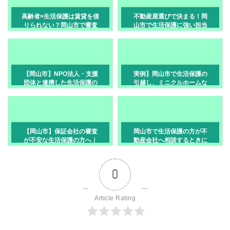
高齢者×生活保護は賃貸を借
不動産屋選びで決まる！岡
りられない？岡山市で審査
山市で生活保護に強い担当
を通過する3つのポイント
者を見つけるべき理由
【岡山市】NPO法人・支援
実例】岡山市で生活保護の
団体と連携した生活保護の
引越し、ミニクルホームな
住まい探し｜一人で悩まな
らここまでサポート
い賃貸相談
【岡山市】保証会社の審査
岡山市で生活保護の方が不
が不安な生活保護の方へ｜
動産会社へ相談するときに
賃貸契約で見られるポイン
伝えるべきこと
ト
0
Article Rating