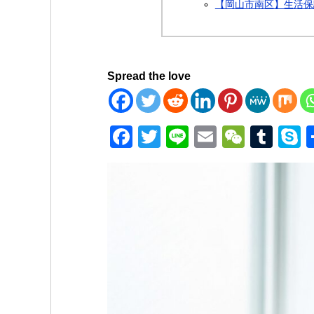
【岡山市南区】生活保
Spread the love
F
T
Li
E
W
T
a
wi
n
m
e
u
k
c
tt
e
ail
C
m
p
e
er
h
bl
e
b
at
r
o
o
k