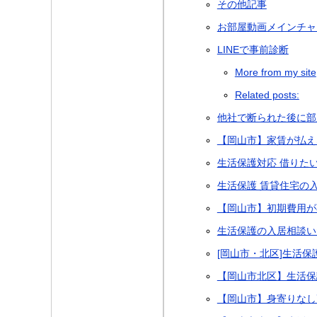
その他記事
お部屋動画メインチャ
LINEで事前診断
More from my site
Related posts:
他社で断られた後に部
【岡山市】家賃が払え
生活保護対応 借りたい
生活保護 賃貸住宅の
【岡山市】初期費用が
生活保護の入居相談い
[岡山市・北区]生活
【岡山市北区】生活保
【岡山市】身寄りなし