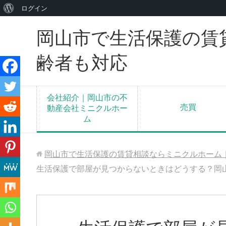
WordPress
ログイン
に
岡山市で生活保護の賃
つ
い
齢者も対応
て
会社紹介｜岡山市の不
売買
動産会社ミニクルホー
ム
岡山市で生活保護の賃貸相談ならミニクルホーム
生活保護で部屋が見つからないときはどうする？岡