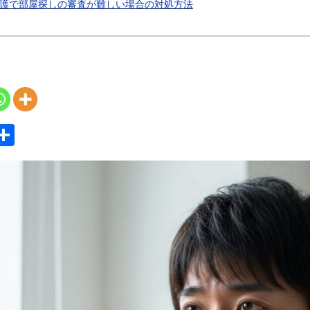
護で部屋探しの審査が難しい場合の対処方法
S
共
y
有