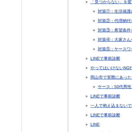
「見つからない」を変
対策①：生活保護
対策②：代理納付
対策③：希望条件
対策④：大家さん
対策⑤：ケースワ
LINEで事前診断
やってはいけないNG
岡山市で実際にあった
ケース：50代男
LINEで事前診断
一人で抱え込まないで
LINEで事前診断
LINE