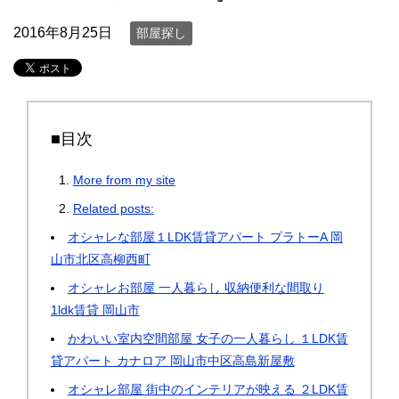
2016年8月25日
部屋探し
■目次
More from my site
Related posts:
オシャレな部屋１LDK賃貸アパート プラトーA 岡
山市北区高柳西町
オシャレお部屋 一人暮らし 収納便利な間取り
1ldk賃貸 岡山市
かわいい室内空間部屋 女子の一人暮らし １LDK賃
貸アパート カナロア 岡山市中区高島新屋敷
オシャレ部屋 街中のインテリアが映える ２LDK賃