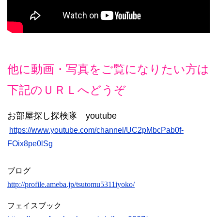
他に動画・写真をご覧になりたい方は
下記のＵＲＬへどうぞ
お部屋探し探検隊 youtube
https://www.youtube.com/channel/UC2pMbcPab0f-
FOix8pe0lSg
ブログ
http://profile.ameba.jp/tsutomu5311iyoko/
フェイスブック