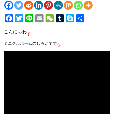
F
T
Li
E
W
T
S
共
a
wi
n
m
e
u
ky
有
こんにちわ
c
tt
e
ail
C
m
p
e
er
h
bl
e
ミニクルホームのしろいです
b
at
r
o
o
k