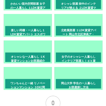
かわいい室内空間部屋 女子
オシャレ部屋 街中のインテ
の一人暮らし １LDK賃貸ア
リアが映える ２LDK賃貸マ
パート カナロア 岡山市中区
ンション 岡山市北区柳町
高島新屋敷
楽しい同棲・一人暮らし１
北欧風部屋 １LDK賃貸アパ
LDK賃貸アパート エスポワ
ート 岡山市北区津高ア・
ール大安寺 岡山市北区大安
ラ・モードⅡ
寺南町
オシャレな一人暮らし １K
女子のオシャレ一人暮らし
賃貸マンションお部屋紹介
インテリア部屋１ｌｄｋ賃
岡山市南区豊成
貸アパート ゆず桑田町 岡山
市北区桑田町
ワンちゃんと一緒 リノベー
岡山大学 学生の一人暮らし
ションマンション ３DK[岡
お部屋探し方法
山市・富田]
0