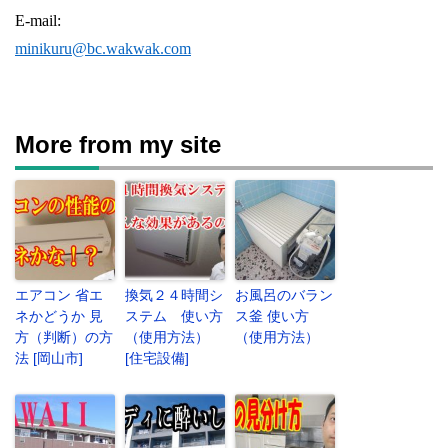
E-mail:
minikuru@bc.wakwak.com
More from my site
エアコン 省エ
換気２４時間シ
お風呂のバラン
ネかどうか 見
ステム 使い方
ス釜 使い方
方（判断）の方
（使用方法）
（使用方法）
法 [岡山市]
[住宅設備]