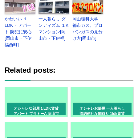
かわいい １
一人暮らし ダ
岡山理科大学
LDK・ アパー
ンディズム １K
都市ガス、プロ
ト 防犯に安心
マンション[岡
パンガスの見分
[岡山市・下伊
山市・下伊福]
け方[岡山市]
福西町]
Related posts:
オシャレな部屋１LDK賃貸
オシャレお部屋 一人暮らし
アパート プラトーA 岡山市
収納便利な間取り 1ldk賃貸
北区高柳西町
岡山市