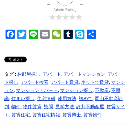
Article Rating
F
T
Li
E
W
T
S
共
a
wi
n
m
e
u
ky
有
c
tt
e
ail
C
m
p
e
er
h
bl
e
b
at
r
タグ :
お部屋探し
,
アパート
,
アパートマンション
,
アパー
o
ト探し
,
アパート検索
,
アパート賃貸
,
ネットで賃貸
,
マンシ
o
ョン
,
マンションアパート
,
マンション探し
,
不動産
,
不思
k
議
,
住まい探し
,
住宅情報
,
使用方法
,
初めて
,
岡山不動産評
判
,
物件
,
物件賃貸
,
疑問
,
見学方法
,
評判不動産屋
,
賃貸サイ
ト
,
賃貸住宅
,
賃貸住宅情報
,
賃貸博士
,
賃貸物件