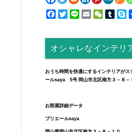
F
T
Li
E
W
T
a
wi
n
m
e
u
k
c
tt
e
ail
C
m
p
e
er
h
bl
e
オシャレなインテリ
b
at
r
o
o
おうち時間を快適にするインテリアがス
k
ールsaya 5号 岡山市北区南方３－８－
お部屋詳細データ
プリエールsaya
岡山県岡山市
北区南方３－８－１０