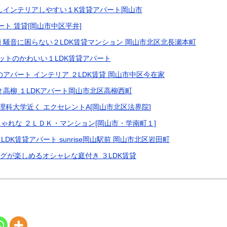
しインテリアしやすい１K賃貸アパート岡山市
ート 賃貸[岡山市中区平井]
 騒音に困らない２LDK賃貸マンション 岡山市北区北長瀬本町
ネットのかわいい１LDK賃貸アパート
アパート インテリア ２LDK賃貸 岡山市中区今在家
オ高柳 １LDKアパート岡山市北区高柳西町
理科大学近く エクセレントA[岡山市北区法界院]
ゃれな ２ＬＤＫ・マンション[岡山市・学南町１]
DK賃貸アパート sunrise岡山駅前 岡山市北区岩田町
ングが楽しめるオシャレな庭付き ３LDK賃貸