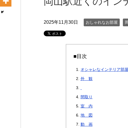
岡山駅近くのインテ
2025年11月30日
おしゃれなお部屋
■目次
オシャレなインテリア部
外 観
間取り
室 内
地 図
動 画