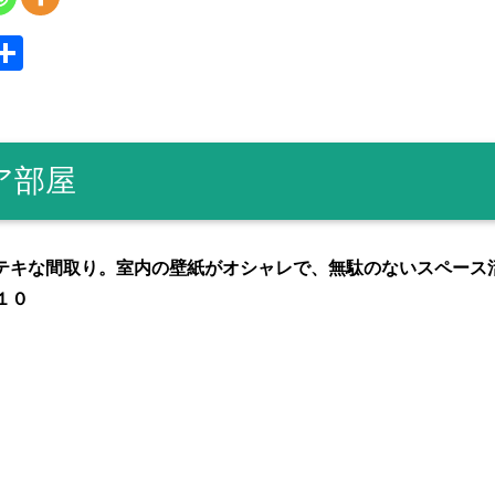
S
共
y
有
ア部屋
テキな間取り。室内の壁紙がオシャレで、無駄のないスペース
１０