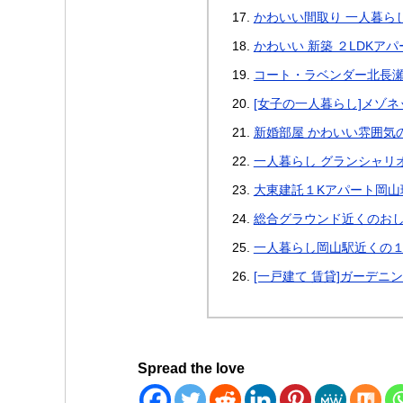
かわいい間取り 一人暮ら
かわいい 新築 ２LDKアパ
コート・ラベンダー北長瀬
[女子の一人暮らし]メゾ
新婚部屋 かわいい雰囲気の
一人暮らし グランシャリ
大東建託１Kアパート岡山
総合グラウンド近くのおし
一人暮らし岡山駅近くの１L
[一戸建て 賃貸]ガーデニ
Spread the love