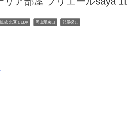
リア部屋 プリエールsaya 1
岡山市北区１LDK
岡山駅東口
部屋探し
屋