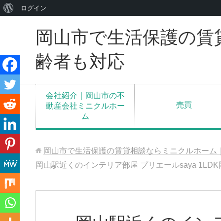
WordPress
ログイン
に
岡山市で生活保護の賃
つ
い
齢者も対応
て
会社紹介｜岡山市の不
売買
動産会社ミニクルホー
ム
岡山市で生活保護の賃貸相談ならミニクルホーム
岡山駅近くのインテリア部屋 プリエールsaya 1LD