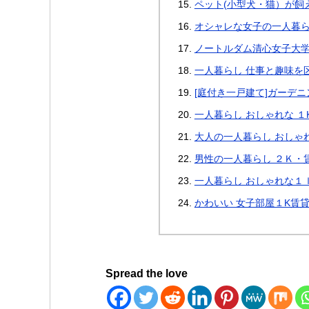
ペット(小型犬・猫）が飼え
オシャレな女子の一人暮ら
ノートルダム清心女子大
一人暮らし 仕事と趣味を
[庭付き一戸建て]ガーデニ
一人暮らし おしゃれな １K
大人の一人暮らし おしゃ
男性の一人暮らし ２Ｋ・
一人暮らし おしゃれな１
かわいい 女子部屋１K賃
Spread the love