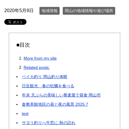
2020年5月9日
地域情報
岡山の地域情報や遊び場所
■目次
More from my site
Related posts:
ベイカ釣り 岡山釣り体験
日生観光 春の牡蠣を食べる
年末 天ぷらの美味しい蕎麦屋で昼食 岡山市
倉敷美観地区の昼と夜の風景 2025.7
test
サヨリ釣りへ牛窓に 秋の訪れ