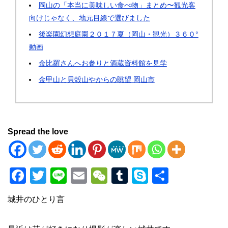
岡山の「本当に美味しい食べ物」まとめ〜観光客
向けじゃなく、地元目線で選びました
後楽園幻想庭園２０１７夏（岡山・観光）３６０°
動画
金比羅さんへお参りと酒蔵資料館を見学
金甲山と貝殻山やからの眺望 岡山市
Spread the love
F
T
Li
E
W
T
S
共
a
wi
n
m
e
u
ky
有
城井のひとり言
c
tt
e
ail
C
m
p
e
er
h
bl
e