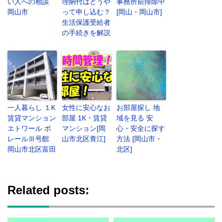
い人への相談
理納付はどうや
事務所前掃除中
岡山市
って申し込む？
[岡山・岡山市]
生活保護受給者
の手続きを解説
一人暮らし １K
女性に安心なお
お部屋探し 地
賃貸マンション
部屋 1K・賃貸
域を見る 安
エトワール ポ
マンション[岡
心・安全に探す
レールⅢ号館
山市北区青江]
方法 [岡山市・
岡山市北区富田
北区]
Related posts: