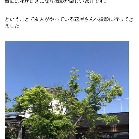
最近は花が好きになり撮影が楽しい城井です。
b
at
r
o
ということで友人がやっている花屋さんへ撮影に行ってき
o
ました
k