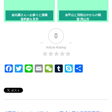
金比羅さんへお参りと酒蔵
金甲山と貝殻山やからの眺
資料館を見学
望 岡山市
0
Article Rating
F
T
Li
E
W
T
S
共
a
wi
n
m
e
u
ky
有
c
tt
e
ail
C
m
p
e
er
h
bl
e
b
at
r
o