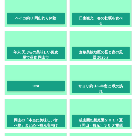
ベイカ釣り 岡山釣り体験
日生観光 春の牡蠣を食べ
る
年末 天ぷらの美味しい蕎麦
倉敷美観地区の昼と夜の風
屋で昼食 岡山市
景 2025.7
test
サヨリ釣りへ牛窓に 秋の訪
れ
岡山の「本当に美味しい食
後楽園幻想庭園２０１７夏
べ物」まとめ〜観光客向け
（岡山・観光）３６０°動画
じゃなく、地元目線で選び
ました