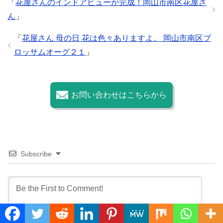
「
花屋さんのインドアビューが完成！岡山市南区花屋さ
o
ん
」
k
「
花屋さん 母の日 花は色々ありますよ。 岡山市南区ブ
ロッサムオーグ２１
」
お問い合わせはこちらから
Subscribe
Translate »