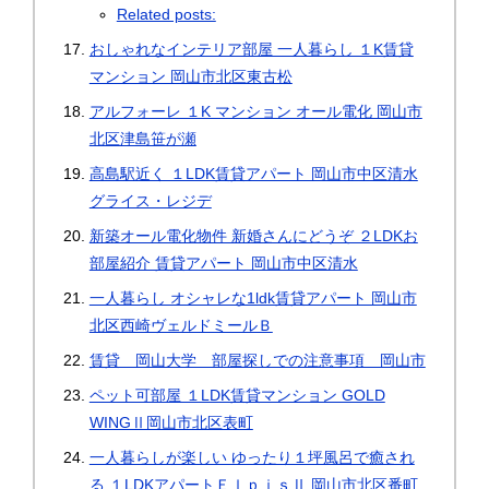
Related posts:
おしゃれなインテリア部屋 一人暮らし １K賃貸
マンション 岡山市北区東古松
アルフォーレ １K マンション オール電化 岡山市
北区津島笹が瀬
高島駅近く １LDK賃貸アパート 岡山市中区清水
グライス・レジデ
新築オール電化物件 新婚さんにどうぞ ２LDKお
部屋紹介 賃貸アパート 岡山市中区清水
一人暮らし オシャレな1ldk賃貸アパート 岡山市
北区西崎ヴェルドミールＢ
賃貸 岡山大学 部屋探しでの注意事項 岡山市
ペット可部屋 １LDK賃貸マンション GOLD
WINGⅡ岡山市北区表町
一人暮らしが楽しい ゆったり１坪風呂で癒され
る １LDKアパートＥｌｐｉｓⅡ 岡山市北区番町