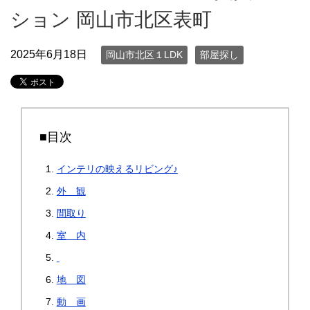
ション 岡山市北区表町
2025年6月18日
岡山市北区１LDK
部屋探し
■目次
インテリの映えるリビング♪
外 観
間取り
室 内
地 図
動 画