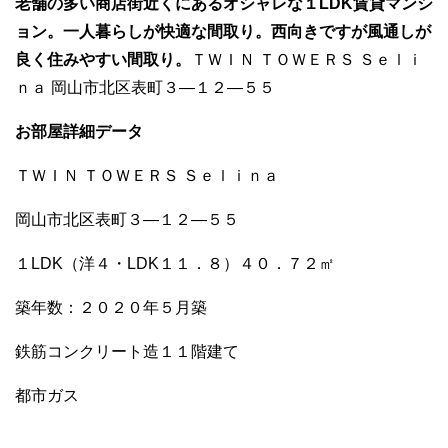
o
老舗の多い商店街近くにあるオシャレな１LDK賃貸マンシ
ョン。一人暮らしが快適な間取り。西向きですが風通しが
o
良く住みやすい間取り。
ＴＷＩＮ ＴＯＷＥＲＳ Ｓｅｌｉ
k
ｎａ 岡山市北区表町３―１２―５５
お部屋詳細データ
ＴＷＩＮ ＴＯＷＥＲＳ Ｓｅｌｉｎａ
岡山市北区表町３―１２―５５
１LDK（洋４・LDK１１．８）４０．７２㎡
築年数：２０２０年５月築
鉄筋コンクリート造１１階建て
都市ガス