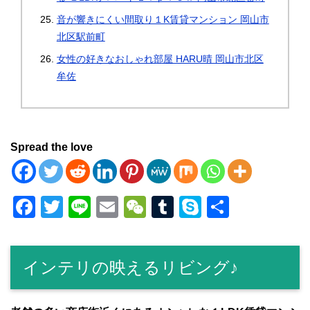
音が響きにくい間取り１K賃貸マンション 岡山市
北区駅前町
女性の好きなおしゃれ部屋 HARU晴 岡山市北区
牟佐
Spread the love
F
T
Li
E
W
T
S
共
a
wi
n
m
e
u
ky
有
c
tt
e
ail
C
m
p
インテリの映えるリビング♪
e
er
h
bl
e
b
at
r