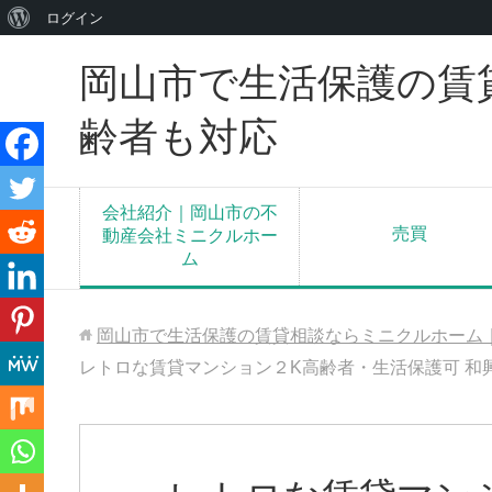
WordPress
ログイン
に
岡山市で生活保護の賃
つ
い
齢者も対応
て
会社紹介｜岡山市の不
売買
動産会社ミニクルホー
ム
岡山市で生活保護の賃貸相談ならミニクルホーム
レトロな賃貸マンション２K高齢者・生活保護可 和