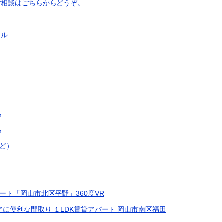
ご相談はごちらからどうぞ。
ネル
ら
ら
ど）
パート「岡山市北区平野」360度VR
アに便利な間取り １LDK賃貸アパート 岡山市南区福田