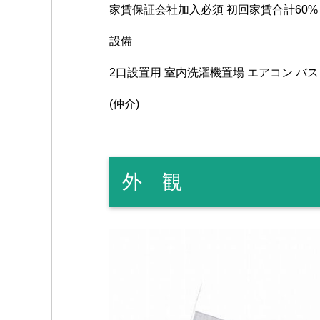
家賃保証会社加入必須 初回家賃合計60%
設備
2口設置用 室内洗濯機置場 エアコン バ
(仲介)
外 観