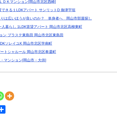
ＬＤＫマンション[岡山市北区西崎]
できる１LDKアパート サンリットD 御津宇垣
取りは広いほうが良いのか？ 単身者へ 岡山市部屋探し
人暮らし 1LDK賃貸アパート 岡山市北区高柳東町
ョン プラステ東島田 岡山市北区東島田
DKソレイユK 岡山市北区学南町
パートシャルール 岡山市北区奉還町
・マンション[岡山市・大供]
S
共