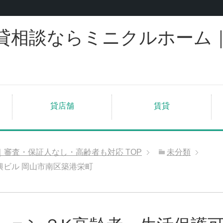
貸相談ならミニクルホーム
貸店舗
賃貸
｜審査・保証人なし・高齢者も対応
TOP
未分類
興ビル 岡山市南区築港栄町