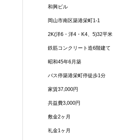
a
wi
n
m
e
u
k
和興ビル
c
tt
e
ail
C
m
p
e
er
h
bl
e
岡山市南区築港栄町1-1
b
at
r
2K(洋6・洋4・K4、5)32平米
o
鉄筋コンクリート造6階建て
o
k
昭和45年6月築
バス停築港栄町停徒歩1分
家賃37,000円
共益費3,000円
敷金2ヶ月
礼金1ヶ月