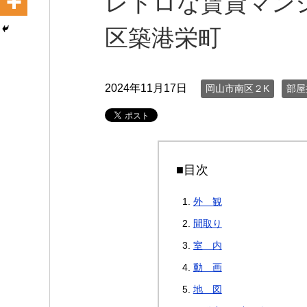
レトロな賃貸マンシ
区築港栄町
2024年11月17日
岡山市南区２K
部屋
■目次
外 観
間取り
室 内
動 画
地 図