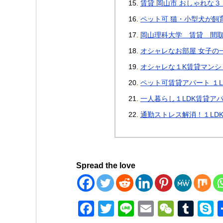
賃貸 岡山市 おしゃれな３
ペット可 猫・小型犬が飼育
岡山理科大学 賃貸 間
オシャレなお部屋 女子の一
オシャレな１K賃貸マンシ
ペット可賃貸アパート １L
一人暮らし１LDK賃貸ア
通勤ストレス解消！１LDK
Spread the love
F
T
Li
E
W
T