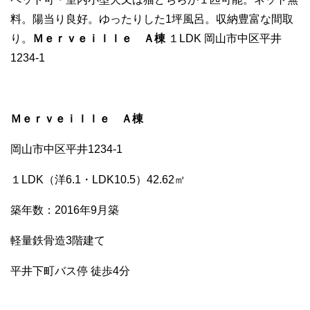
c
tt
e
ail
C
m
p
料。陽当り良好。ゆったりした1坪風呂。収納豊富な間取
e
er
h
bl
e
り。
Ｍｅｒｖｅｉｌｌｅ Ａ棟
１LDK 岡山市中区平井
b
at
r
1234-1
o
o
k
Ｍｅｒｖｅｉｌｌｅ Ａ棟
岡山市中区平井1234-1
１LDK（洋6.1・LDK10.5）42.62㎡
築年数：2016年9月築
軽量鉄骨造3階建て
平井下町バス停 徒歩4分