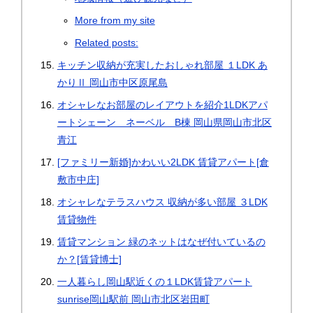
More from my site
Related posts:
キッチン収納が充実したおしゃれ部屋 １LDK あ
かりⅡ 岡山市中区原尾島
オシャレなお部屋のレイアウトを紹介1LDKアパ
ートシェーン ネーベル B棟 岡山県岡山市北区
青江
[ファミリー新婚]かわいい2LDK 賃貸アパート[倉
敷市中庄]
オシャレなテラスハウス 収納が多い部屋 ３LDK
賃貸物件
賃貸マンション 緑のネットはなぜ付いているの
か？[賃貸博士]
一人暮らし岡山駅近くの１LDK賃貸アパート
sunrise岡山駅前 岡山市北区岩田町