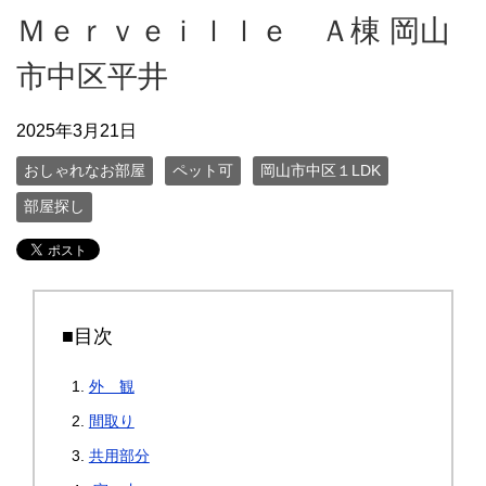
Ｍｅｒｖｅｉｌｌｅ Ａ棟 岡山
市中区平井
2025年3月21日
おしゃれなお部屋
ペット可
岡山市中区１LDK
部屋探し
■目次
外 観
間取り
共用部分