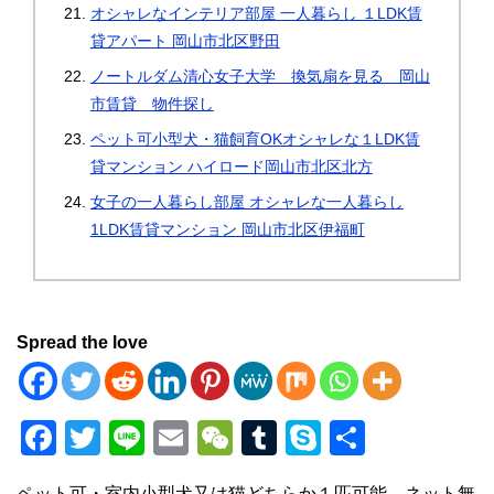
オシャレなインテリア部屋 一人暮らし １LDK賃
貸アパート 岡山市北区野田
ノートルダム清心女子大学 換気扇を見る 岡山
市賃貸 物件探し
ペット可小型犬・猫飼育OKオシャレな１LDK賃
貸マンション ハイロード岡山市北区北方
女子の一人暮らし部屋 オシャレな一人暮らし
1LDK賃貸マンション 岡山市北区伊福町
Spread the love
F
T
Li
E
W
T
S
共
a
wi
n
m
e
u
ky
有
ペット可・室内小型犬又は猫どちらか１匹可能。ネット無