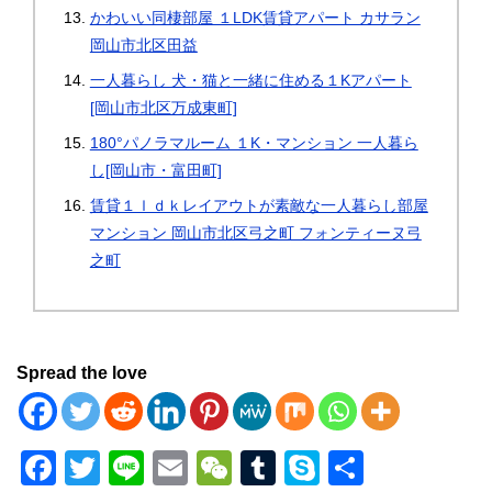
かわいい同棲部屋 １LDK賃貸アパート カサラン
岡山市北区田益
一人暮らし 犬・猫と一緒に住める１Kアパート
[岡山市北区万成東町]
180°パノラマルーム １K・マンション 一人暮ら
し[岡山市・富田町]
賃貸１ｌｄｋレイアウトが素敵な一人暮らし部屋
マンション 岡山市北区弓之町 フォンティーヌ弓
之町
Spread the love
F
T
Li
E
W
T
S
共