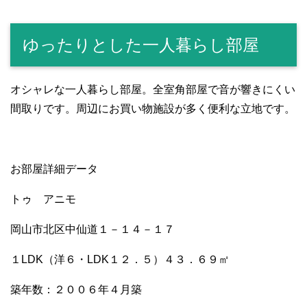
a
wi
n
m
e
u
ky
有
c
tt
e
ail
C
m
p
ゆったりとした一人暮らし部屋
e
er
h
bl
e
b
at
r
o
オシャレな一人暮らし部屋。全室角部屋で音が響きにくい
間取りです。周辺にお買い物施設が多く便利な立地です。
o
k
お部屋詳細データ
トゥ アニモ
岡山市北区中仙道１－１４－１７
１LDK（洋６・LDK１２．５）４３．６９㎡
築年数：２００６年４月築