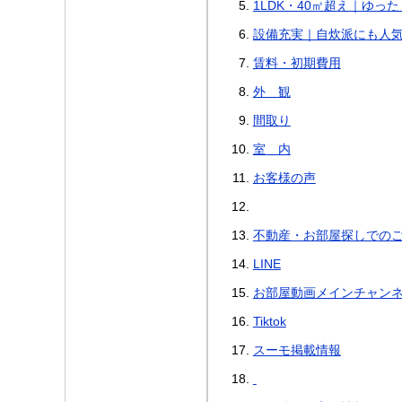
1LDK・40㎡超え｜ゆっ
設備充実｜自炊派にも人
賃料・初期費用
外 観
間取り
室 内
お客様の声
不動産・お部屋探しでの
LINE
お部屋動画メインチャン
Tiktok
スーモ掲載情報