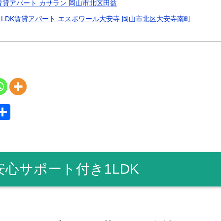
賃貸アパート カサラン 岡山市北区田益
LDK賃貸アパート エスポワール大安寺 岡山市北区大安寺南町
S
共
y
有
安心サポート付き1LDK