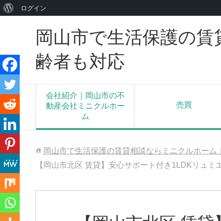
WordPress
ログイン
に
岡山市で生活保護の賃
つ
い
齢者も対応
て
会社紹介｜岡山市の不
売買
動産会社ミニクルホー
ム
岡山市で生活保護の賃貸相談ならミニクルホーム
【岡山市北区 賃貸】安心サポート付き1LDKリュミ