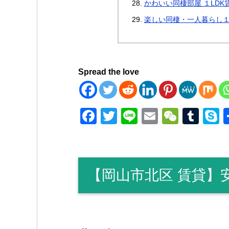
かわいい同棲部屋 １LDK
楽しい同棲・一人暮らし１
Spread the love
F
T
Li
E
W
T
a
wi
n
m
e
u
k
c
tt
e
ail
C
m
p
e
er
h
bl
e
【岡山市北区 賃貸】
b
at
r
o
o