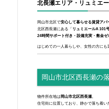
k
北長瀬エリア・リュミエー
岡山市北区で
安心して暮らせる賃貸アパ
北区西長瀬にある「
リュミエールA 101
24時間サポート付き・設備充実・敷金ゼ
はじめての一人暮らしや、女性の方にも
岡山市北区西長瀬の
物件所在地は
岡山市北区西長瀬
。
住宅街に位置しており、静かで落ち着い