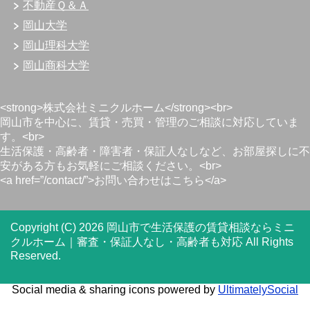
不動産Ｑ＆Ａ
岡山大学
岡山理科大学
岡山商科大学
<strong>株式会社ミニクルホーム</strong><br>
岡山市を中心に、賃貸・売買・管理のご相談に対応していま
す。<br>
生活保護・高齢者・障害者・保証人なしなど、お部屋探しに不
安がある方もお気軽にご相談ください。<br>
<a href=”/contact/”>お問い合わせはこちら</a>
Copyright (C) 2026 岡山市で生活保護の賃貸相談ならミニ
クルホーム｜審査・保証人なし・高齢者も対応
All Rights
Reserved.
Social media & sharing icons powered by
UltimatelySocial