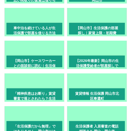
広い間取りの賃貸は借りら
岡山市
れる？
車中泊を続けている人が生
【岡山市】生活保護の部屋
活保護で部屋を借りる方法
探し｜家賃上限・初期費
｜岡山市で住所なしから賃
用・審査の不安をやさしく
貸へ
解説
【岡山市】ケースワーカー
【2026年最新】岡山市の生
との面談前に読む｜生活保
活保護受給者が部屋探しで
護で引っ越し許可をもらう
断られる理由と7つの対策
ための上手な相談術
「精神疾患はお断り」賃貸
賃貸情報 生活保護 岡山市北
審査で落とされたら？生活
区奉還町
保護の方の挽回策をプロが
解説
「生活保護だから無理」で
生活保護者 入居審査の電話