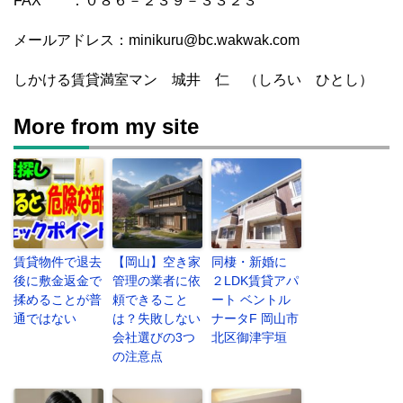
FAX ：０８６－２３９－３３２３
メールアドレス：minikuru@bc.wakwak.com
しかける賃貸満室マン 城井 仁 （しろい ひとし）
More from my site
賃貸物件で退去
【岡山】空き家
同棲・新婚に
後に敷金返金で
管理の業者に依
２LDK賃貸アパ
揉めることが普
頼できること
ート ベントル
通ではない
は？失敗しない
ナータF 岡山市
会社選びの3つ
北区御津宇垣
の注意点