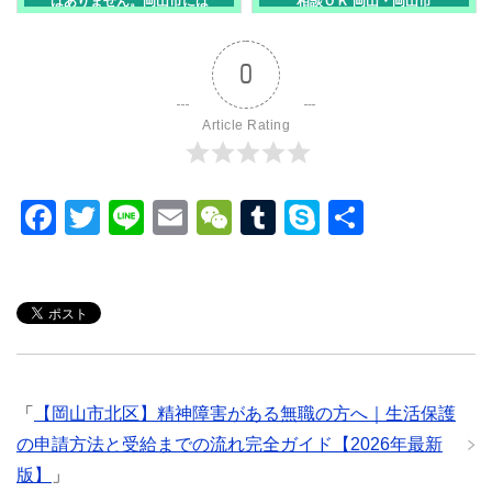
はありません。岡山市には
相談ＯＫ 岡山・岡山市
相談できる大家さんもいま
す
0
Article Rating
F
T
Li
E
W
T
S
共
a
wi
n
m
e
u
ky
有
c
tt
e
ail
C
m
p
e
er
h
bl
e
b
at
r
o
「
【岡山市北区】精神障害がある無職の方へ｜生活保護
o
の申請方法と受給までの流れ完全ガイド【2026年最新
k
版】
」