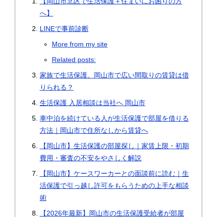
【岡山市北区で生活保護＋住まいにお困りの方
へ】
LINEで事前診断
More from my site
Related posts:
家族で生活保護。岡山市で広い間取りの賃貸は借
りられる？
生活保護 入居相談は当社へ 岡山市
車中泊を続けている人が生活保護で部屋を借りる
方法｜岡山市で住所なしから賃貸へ
【岡山市】生活保護の部屋探し｜家賃上限・初期
費用・審査の不安をやさしく解説
【岡山市】ケースワーカーとの面談前に読む｜生
活保護で引っ越し許可をもらうための上手な相談
術
【2026年最新】岡山市の生活保護受給者が部屋