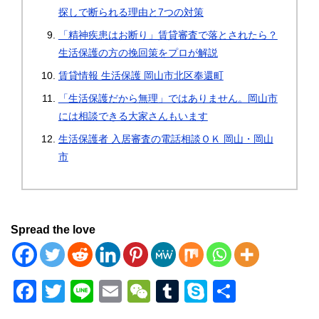
探しで断られる理由と7つの対策
「精神疾患はお断り」賃貸審査で落とされたら？
生活保護の方の挽回策をプロが解説
賃貸情報 生活保護 岡山市北区奉還町
「生活保護だから無理」ではありません。岡山市
には相談できる大家さんもいます
生活保護者 入居審査の電話相談ＯＫ 岡山・岡山
市
Spread the love
F
T
Li
E
W
T
S
共
a
wi
n
m
e
u
ky
有