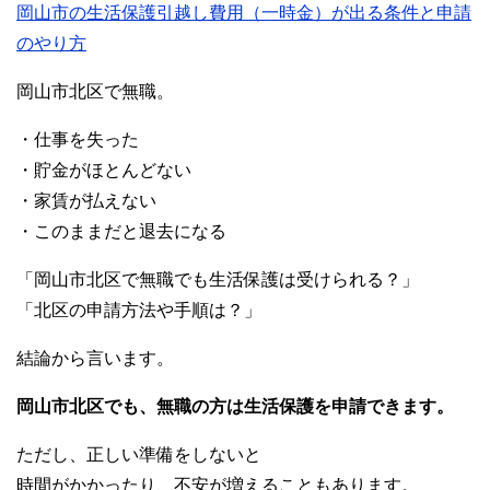
岡山市の生活保護引越し費用（一時金）が出る条件と申請
c
tt
e
ail
C
m
p
のやり方
e
er
h
bl
e
b
at
r
岡山市北区で無職。
o
・仕事を失った
o
・貯金がほとんどない
k
・家賃が払えない
・このままだと退去になる
「岡山市北区で無職でも生活保護は受けられる？」
「北区の申請方法や手順は？」
結論から言います。
岡山市北区でも、無職の方は生活保護を申請できます。
ただし、正しい準備をしないと
時間がかかったり、不安が増えることもあります。