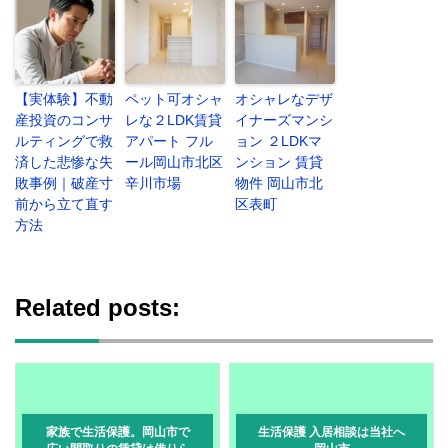
【実体験】不動
ペット可オシャ
オシャレなデザ
産投資のコンサ
レな２LDK賃貸
イナーズマンシ
ルティングで救
アパート フル
ョン ２LDKマ
済した悲惨な失
ール岡山市北区
ンション 賃貸
敗事例｜破産寸
辛川市場
物件 岡山市北
前から立て直す
区表町
方法
Related posts:
家族で生活保護。岡山市で
生活保護 入居相談は当社へ