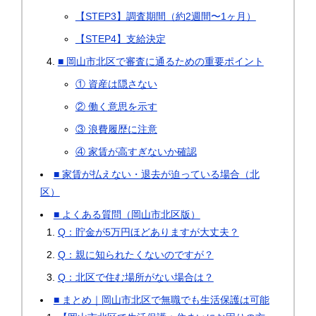
【STEP3】調査期間（約2週間〜1ヶ月）
【STEP4】支給決定
■ 岡山市北区で審査に通るための重要ポイント
① 資産は隠さない
② 働く意思を示す
③ 浪費履歴に注意
④ 家賃が高すぎないか確認
■ 家賃が払えない・退去が迫っている場合（北
区）
■ よくある質問（岡山市北区版）
Q：貯金が5万円ほどありますが大丈夫？
Q：親に知られたくないのですが？
Q：北区で住む場所がない場合は？
■ まとめ｜岡山市北区で無職でも生活保護は可能