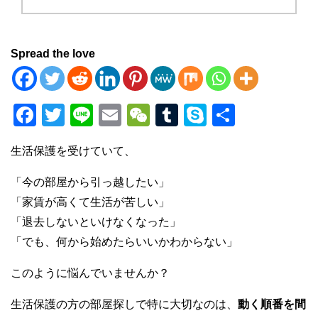
Spread the love
F
T
Li
E
W
T
S
共
a
wi
n
m
e
u
ky
有
生活保護を受けていて、
c
tt
e
ail
C
m
p
e
er
h
bl
e
「今の部屋から引っ越したい」
b
at
r
「家賃が高くて生活が苦しい」
「退去しないといけなくなった」
o
「でも、何から始めたらいいかわからない」
o
k
このように悩んでいませんか？
生活保護の方の部屋探しで特に大切なのは、
動く順番を間