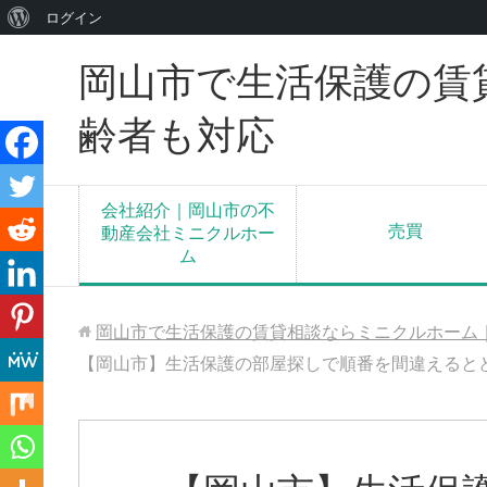
WordPress
ログイン
に
岡山市で生活保護の賃
つ
い
齢者も対応
て
会社紹介｜岡山市の不
売買
動産会社ミニクルホー
ム
岡山市で生活保護の賃貸相談ならミニクルホーム
【岡山市】生活保護の部屋探しで順番を間違えると