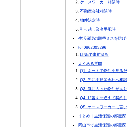
ケースワーカー相談時
不動産会社相談時
物件決定時
引っ越し業者手配時
生活保護の順番ミスを防げ
tel:0862393296
LINEで事前診断
よくある質問
Q1. ネットで物件を見
Q2. 先に不動産会社へ相
Q3. 気に入った物件が
Q4. 順番を間違えて契
Q5. ケースワーカーに
まとめ｜生活保護の部屋探
岡山市で生活保護の部屋探