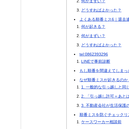
何がまずい？
どうすればよかった？
よくある順番ミス6｜退去
何が起きる？
何がまずい？
どうすればよかった？
tel:0862393296
LINEで事前診断
もし順番を間違えてしまっ
なぜ順番ミスが起きるのか
1. 一般的な引っ越しと
2. 「引っ越し許可＝あ
3. 不動産会社が生活保
順番ミスを防ぐチェックリ
ケースワーカー相談前