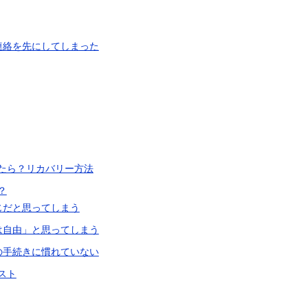
連絡を先にしてしまった
たら？リカバリー方法
？
同じだと思ってしまう
とは自由」と思ってしまう
護の手続きに慣れていない
スト