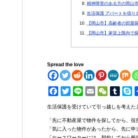
精神障害のある方の岡山
生活保護 アパートを借り
【岡山市】高齢者の部屋探
【岡山市】家賃上限内で
Spread the love
F
T
Li
E
W
T
a
wi
n
m
e
u
k
生活保護を受けていて引っ越しを考えた
c
tt
e
ail
C
m
p
e
er
h
bl
e
「先に不動産屋で物件を探してから、役
b
at
r
「気に入った物件があったから、先に申
「ケースワーカーには、契約してから報