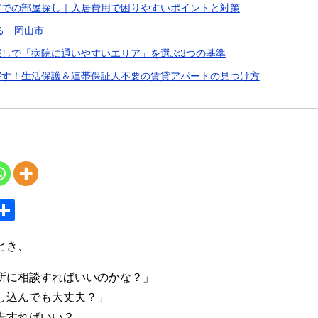
市での部屋探し｜入居費用で困りやすいポイントと対策
る 岡山市
しで「病院に通いやすいエリア」を選ぶ3つの基準
探す！生活保護＆連帯保証人不要の賃貸アパートの見つけ方
S
共
y
有
とき、
所に相談すればいいのかな？」
し込んでも大丈夫？」
告すればいい？」