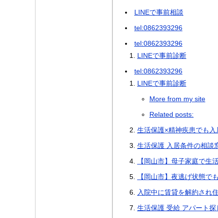
LINEで事前相談
tel:0862393296
tel:0862393296
LINEで事前診断
tel:0862393296
LINEで事前診断
More from my site
Related posts:
生活保護×精神疾患でも入
生活保護 入居条件の相談窓
【岡山市】母子家庭で生
【岡山市】夜逃げ状態で
入院中に賃貸を解約され
生活保護 受給 アパート探