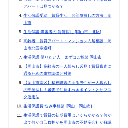
アパートは見つかる？
生活保護受給 賃貸生活 お部屋探しの方法 岡
山市
生活保護 障害者の 賃貸探し [岡山市・北区]
高齢者 賃貸アパート・マンション入居相談 岡
山市北区奉還町
生活保護 借りたい人 まずはご相談 岡山市
【岡山市】高齢者の一人暮らし必見！賃貸審査に
通るための事前準備と対策
【岡山市南区】精神障害のある男性が一人暮らし
の部屋探し！審査で注意すべきポイントとサブス
ク活用法
生活保護費 悩み事相談 [岡山・岡山市]
生活保護で賃貸の初期費用はいくらかかる？何が
出て何が自己負担かを岡山市の不動産会社が解説