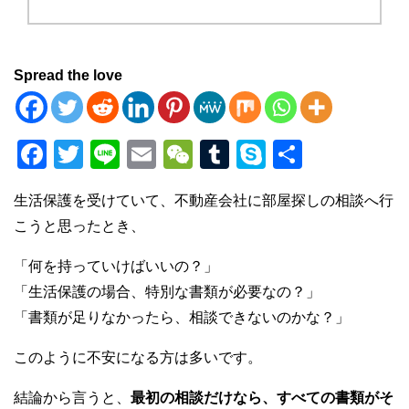
Spread the love
F
T
Li
E
W
T
S
共
a
wi
n
m
e
u
ky
有
生活保護を受けていて、不動産会社に部屋探しの相談へ行
c
tt
e
ail
C
m
p
こうと思ったとき、
e
er
h
bl
e
b
at
r
「何を持っていけばいいの？」
「生活保護の場合、特別な書類が必要なの？」
o
「書類が足りなかったら、相談できないのかな？」
o
k
このように不安になる方は多いです。
結論から言うと、
最初の相談だけなら、すべての書類がそ