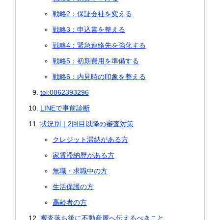
戦略2：保証会社を変える
戦略3：申込書を整える
戦略4：緊急連絡先を強化する
戦略5：初期費用を準備する
戦略6：内見時の印象を整える
tel:0862393296
LINEで事前診断
状況別｜2回目以降の審査対策
クレジット滞納がある方
家賃滞納歴がある方
無職・求職中の方
生活保護の方
高齢者の方
審査落ち後に不動産屋へ伝えるべきこと