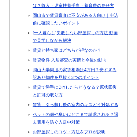
は？収入・児童扶養手当・養育費の見せ方
岡山市で賃貸審査に不安がある人向け｜申込
前に確認したいポイント
[一人暮らし]失敗しない部屋探しの方法 動画
で見学しながら解決
賃貸と持ち家はどちらが得なのか？
賃貸物件 入居審査の実情と今後の動向
岡山大学周辺の家賃相場は4万円？安すぎる
訳あり物件を見抜く3つのポイント
賃貸で勝手にDIYしたらどうなる？原状回復
と許可の取り方
賃貸 引っ越し後の室内のキズどう対処する
ペットの傷や臭いはどこまで請求される？退
去費用を防ぐ入居中対策
お部屋探しのコツ・方法をプロが説明