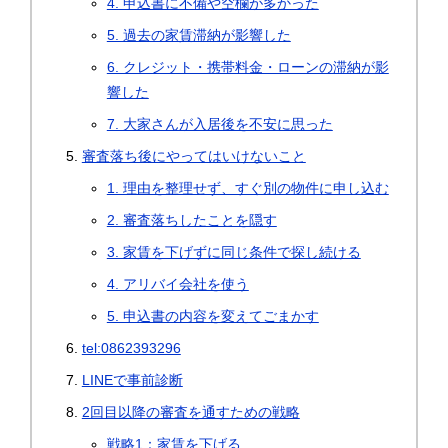
4. 申込書に不備や空欄が多かった
5. 過去の家賃滞納が影響した
6. クレジット・携帯料金・ローンの滞納が影
響した
7. 大家さんが入居後を不安に思った
審査落ち後にやってはいけないこと
1. 理由を整理せず、すぐ別の物件に申し込む
2. 審査落ちしたことを隠す
3. 家賃を下げずに同じ条件で探し続ける
4. アリバイ会社を使う
5. 申込書の内容を変えてごまかす
tel:0862393296
LINEで事前診断
2回目以降の審査を通すための戦略
戦略1：家賃を下げる