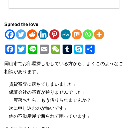
Spread the love
F
T
Li
E
W
T
S
共
a
wi
n
m
e
u
ky
有
岡山市でお部屋探しをしている方から、よくこのようなご
c
tt
e
ail
C
m
p
相談があります。
e
er
h
bl
e
b
at
r
「賃貸審査に落ちてしまいました」
「保証会社の審査が通りませんでした」
o
「一度落ちたら、もう借りられませんか？」
o
「次に申し込むのが怖いです」
k
「他の不動産屋で断られて困っています」