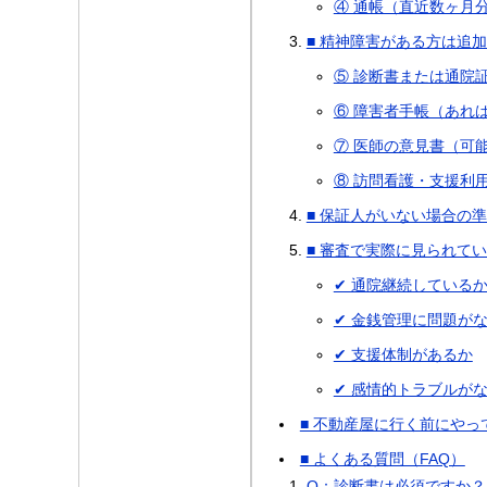
④ 通帳（直近数ヶ月
■ 精神障害がある方は追
⑤ 診断書または通院
⑥ 障害者手帳（あれ
⑦ 医師の意見書（可
⑧ 訪問看護・支援利
■ 保証人がいない場合の
■ 審査で実際に見られて
✔ 通院継続している
✔ 金銭管理に問題が
✔ 支援体制があるか
✔ 感情的トラブルが
■ 不動産屋に行く前にやっ
■ よくある質問（FAQ）
Q：診断書は必須ですか？