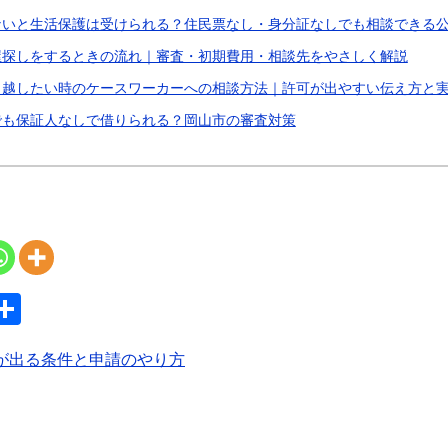
いと生活保護は受けられる？住民票なし・身分証なしでも相談できる公
屋探しをするときの流れ｜審査・初期費用・相談先をやさしく解説
っ越したい時のケースワーカーへの相談方法｜許可が出やすい伝え方と
でも保証人なしで借りられる？岡山市の審査対策
S
共
y
有
が出る条件と申請のやり方