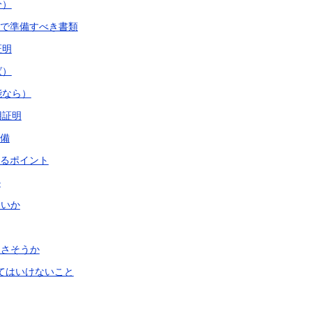
分）
加で準備すべき書類
証明
ば）
能なら）
用証明
準備
いるポイント
か
ないか
なさそうか
てはいけないこと