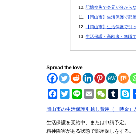
記憶喪失で身元が分からな
【岡山市】生活保護で部
【岡山市】生活保護で引
生活保護・高齢者・無職
Spread the love
F
T
Li
E
W
T
a
wi
n
m
e
u
k
岡山市の生活保護引越し費用（一時金）
c
tt
e
ail
C
m
p
e
er
h
bl
e
生活保護を受給中、または申請予定。
b
at
r
精神障害がある状態で部屋探しをする。