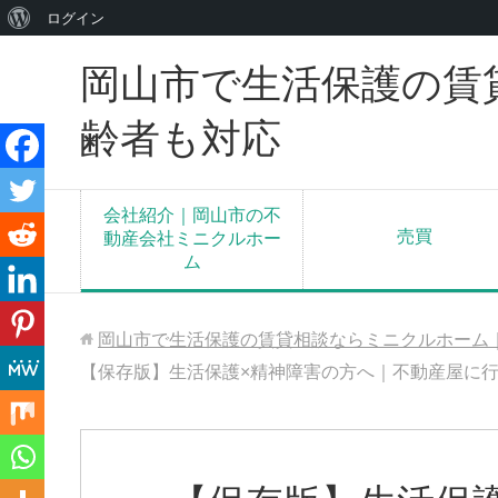
WordPress
ログイン
に
岡山市で生活保護の賃
つ
い
齢者も対応
て
会社紹介｜岡山市の不
売買
動産会社ミニクルホー
ム
岡山市で生活保護の賃貸相談ならミニクルホーム
【保存版】生活保護×精神障害の方へ｜不動産屋に