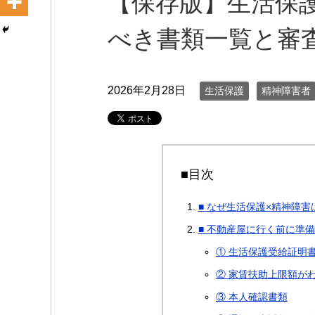
【保存版】生活保
べき書類一覧と審
2026年2月28日
生活保護
精神障害者
■目次
■ なぜ生活保護×精神障
■ 不動産屋に行く前に準
① 生活保護受給証明
② 家賃扶助上限額が
③ 本人確認書類