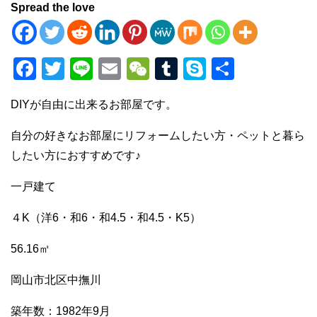
Spread the love
F
T
Li
E
W
T
S
共
a
wi
n
m
e
u
ky
有
DIYが自由に出来るお部屋です。
c
tt
e
ail
C
m
p
e
er
h
bl
e
自分の好きなお部屋にリフォームしたい方・ペットと暮ら
b
at
r
したい方におすすめです♪
o
一戸建て
o
４K（洋6・和6・和4.5・和4.5・K5）
k
56.16㎡
岡山市北区中撫川
築年数：1982年9月