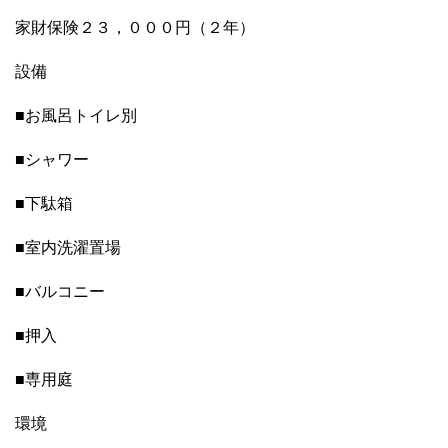
家財保険２３，０００円（２年）
設備
■お風呂トイレ別
■シャワー
■下駄箱
■室内洗濯置場
■バルコニー
■押入
■専用庭
環境