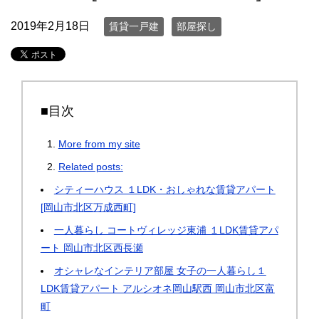
2019年2月18日
賃貸一戸建
部屋探し
■目次
More from my site
Related posts:
シティーハウス １LDK・おしゃれな賃貸アパート
[岡山市北区万成西町]
一人暮らし コートヴィレッジ東浦 １LDK賃貸アパ
ート 岡山市北区西長瀬
オシャレなインテリア部屋 女子の一人暮らし１
LDK賃貸アパート アルシオネ岡山駅西 岡山市北区富
町