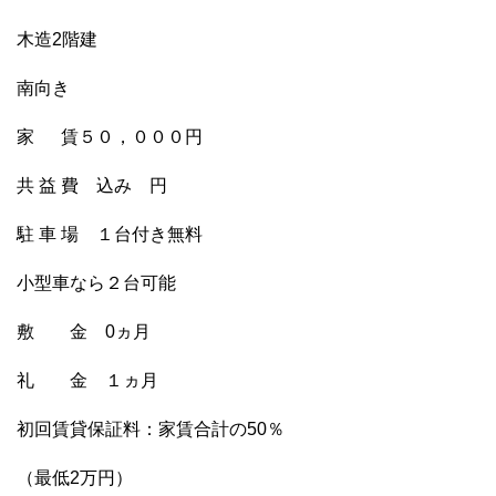
木造2階建
南向き
家 賃５０，０００円
共 益 費 込み 円
駐 車 場 １台付き無料
小型車なら２台可能
敷 金 0ヵ月
礼 金 １ヵ月
初回賃貸保証料：家賃合計の50％
（最低2万円）