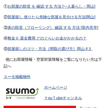
①
お部屋の防音 を 確認 する 方法 [一人暮らし・岡山]
②
部屋探し 借りたら危険な部屋を見分ける方法[岡山]
③
床の防音（フローリング） 確認 する 方法 [室内見学]
④
敷金０ 退去費用 どのぐらいお金がかかるの？
⑤
部屋探しのコツ・方法［間取の選び方］岡山 #３
他にお部屋情報・空室対策情報をご覧になりたい方は下
記へ
スーモ掲載物件
ホームページ
ＹouＴubeチャンネル