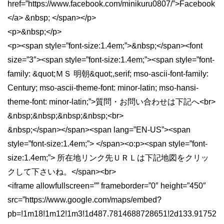
href=”https://www.facebook.com/minikuru0807/”>Facebook
</a> &nbsp; </span></p>
<p>&nbsp;</p>
<p><span style=”font-size:1.4em;”>&nbsp;</span><font
size=”3″><span style=”font-size:1.4em;”><span style=”font-
family: &quot;ＭＳ 明朝&quot;,serif; mso-ascii-font-family:
Century; mso-ascii-theme-font: minor-latin; mso-hansi-
theme-font: minor-latin;”>質問・お問い合わせは下記へ<br>
&nbsp;&nbsp;&nbsp;&nbsp;<br>
&nbsp;</span></span><span lang=”EN-US”><span
style=”font-size:1.4em;”> </span><o:p><span style=”font-
size:1.4em;”> 所在地リンク先ＵＲＬは下記地図をクリッ
クして下さいね。</span><br>
<iframe allowfullscreen=”” frameborder=”0″ height=”450″
src=”https://www.google.com/maps/embed?
pb=!1m18!1m12!1m3!1d487.7814688728651!2d133.91752