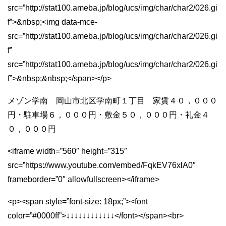
src=”http://stat100.ameba.jp/blog/ucs/img/char/char2/026.gi
f”>&nbsp;<img data-mce-
src=”http://stat100.ameba.jp/blog/ucs/img/char/char2/026.gi
f”
src=”http://stat100.ameba.jp/blog/ucs/img/char/char2/026.gi
f”>&nbsp;&nbsp;</span></p>
メゾン学南 岡山市北区学南町１丁目 家賃４０，０００
円・駐車場６，０００円・敷金５０，０００円・礼金４
０，０００円
<iframe width=”560″ height=”315″
src=”https://www.youtube.com/embed/FqkEV76xlA0″
frameborder=”0″ allowfullscreen></iframe>
<p><span style=”font-size: 18px;”><font
color=”#0000ff”>↓↓↓↓↓↓↓↓↓↓↓↓</font></span><br>