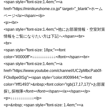
<span style=”font-size:1.4em;”><a
href=”https://minikuruhome.co.jp/” target=”_blank”>ホーム
ページ</a></span></p>
<p><br>
<span style=”font-size:1.4em;”>他にお部屋情報・空室対策
情報をご覧になりたい方は下記へ</span><br>
<br>
<span style=”font-size: 18px;”><font
color=”#0000ff”>↓↓↓↓↓↓↓↓↓↓↓↓</font></span><br>
<span style=”font-size:1.4em;”><a
href=”https://www.youtube.com/channel/UC2pMbcPab0f-
FOix8pe0lSg”><span style=”color:#009944;”><font
color=”#ff1493″>&nbsp;<font color=”rgb(17,17,17)”>お部屋
探し探検隊</font></font></span></a></span></p>
<p>↓↓↓↓↓↓↓↓↓↓↓↓</p>
<p>&nbsp; <span style=”font-size: 1.4em;”><a