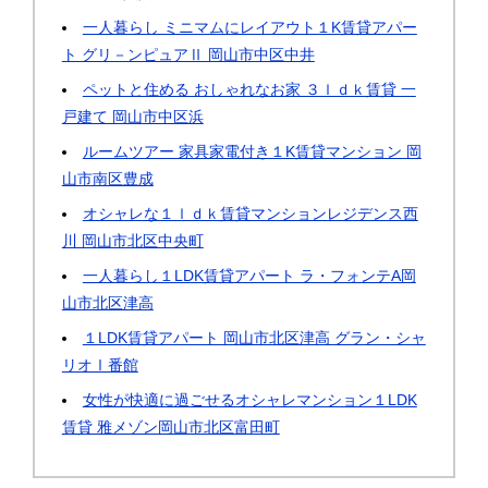
一人暮らし ミニマムにレイアウト１K賃貸アパー
ト グリ－ンピュアⅡ 岡山市中区中井
ペットと住める おしゃれなお家 ３ｌｄｋ賃貸 一
戸建て 岡山市中区浜
ルームツアー 家具家電付き１K賃貸マンション 岡
山市南区豊成
オシャレな１ｌｄｋ賃貸マンションレジデンス西
川 岡山市北区中央町
一人暮らし１LDK賃貸アパート ラ・フォンテA岡
山市北区津高
１LDK賃貸アパート 岡山市北区津高 グラン・シャ
リオⅠ番館
女性が快適に過ごせるオシャレマンション１LDK
賃貸 雅メゾン岡山市北区富田町