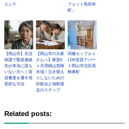
エンテ
フェット島田本
町」
【岡山市】生活
【岡山市の大家
同棲カップル１
保護で緊急連絡
さんへ】家賃6
LDK賃貸アパー
先が本当に誰も
ヶ月滞納は危険
ト岡山市北区高
いない方へ｜賃
水域！泣き寝入
柳東町
貸審査を通す現
りしないための
実的な方法
対処法と強制退
去のステップ
Related posts: