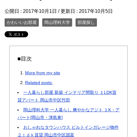
公開日 :
2017年10月1日
/ 更新日 :
2017年10月5日
かわいいお部屋
岡山理科大学
部屋探し
■目次
More from my site
Related posts:
一人暮らし部屋 新築 インテリア間取り １LDK賃
貸アパート 岡山市中区竹田
岡山理科大学 一人暮らし 爽やかなアジト １K・ア
パート[岡山市・津島東]
おしゃれなタウンハウス ビルトインガレージ物件
２ｌｄｋ賃貸 岡山市中区国富