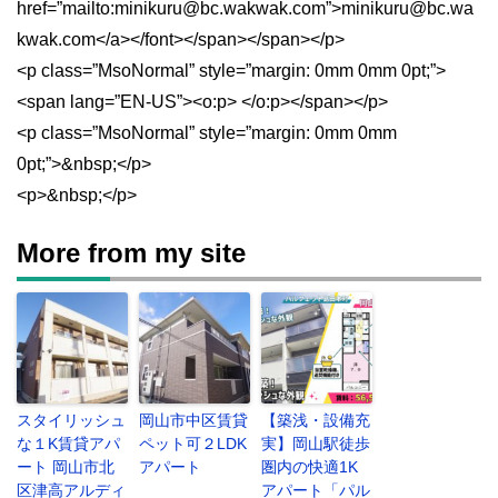
href=”mailto:minikuru@bc.wakwak.com”>minikuru@bc.wa
kwak.com</a></font></span></span></p>
<p class=”MsoNormal” style=”margin: 0mm 0mm 0pt;”>
<span lang=”EN-US”><o:p> </o:p></span></p>
<p class=”MsoNormal” style=”margin: 0mm 0mm
0pt;”>&nbsp;</p>
<p>&nbsp;</p>
More from my site
スタイリッシュ
岡山市中区賃貸
【築浅・設備充
な１K賃貸アパ
ペット可２LDK
実】岡山駅徒歩
ート 岡山市北
アパート
圏内の快適1K
区津高アルディ
アパート「パル