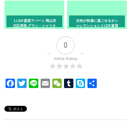
１LDK賃貸アパート 岡山市
女性が快適に過ごせるオシ
北区津高 グラン・シャリオ
ャレマンション１LDK賃貸
Ⅰ番館
雅メゾン岡山市北区富田町
0
Article Rating
F
T
Li
E
W
T
S
共
a
wi
n
m
e
u
ky
有
c
tt
e
ail
C
m
p
e
er
h
bl
e
b
at
r
o