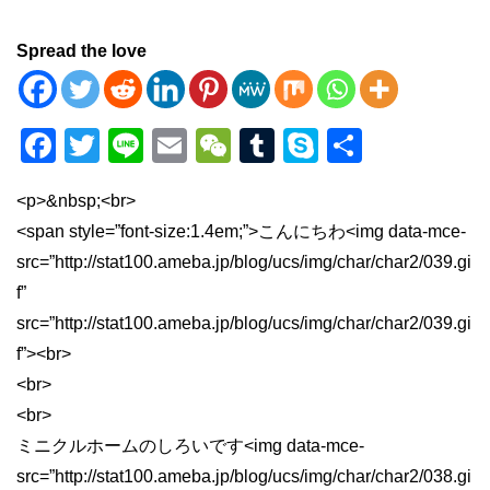
Spread the love
F
T
Li
E
W
T
S
共
a
wi
n
m
e
u
ky
有
<p>&nbsp;<br>
c
tt
e
ail
C
m
p
<span style=”font-size:1.4em;”>こんにちわ<img data-mce-
e
er
h
bl
e
src=”http://stat100.ameba.jp/blog/ucs/img/char/char2/039.gi
b
at
r
f”
o
src=”http://stat100.ameba.jp/blog/ucs/img/char/char2/039.gi
o
f”><br>
k
<br>
<br>
ミニクルホームのしろいです<img data-mce-
src=”http://stat100.ameba.jp/blog/ucs/img/char/char2/038.gi