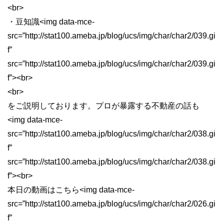
<br>
・豆知識<img data-mce-
src=”http://stat100.ameba.jp/blog/ucs/img/char/char2/039.gi
f”
src=”http://stat100.ameba.jp/blog/ucs/img/char/char2/039.gi
f”><br>
<br>
をご説明しております。プロが暴露する不動産の話も
<img data-mce-
src=”http://stat100.ameba.jp/blog/ucs/img/char/char2/038.gi
f”
src=”http://stat100.ameba.jp/blog/ucs/img/char/char2/038.gi
f”><br>
本日の動画はこちら<img data-mce-
src=”http://stat100.ameba.jp/blog/ucs/img/char/char2/026.gi
f”