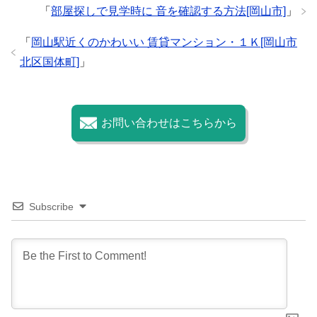
「
部屋探しで見学時に 音を確認する方法[岡山市]
」
o
k
「
岡山駅近くのかわいい 賃貸マンション・１Ｋ[岡山市
北区国体町]
」
お問い合わせはこちらから
Subscribe