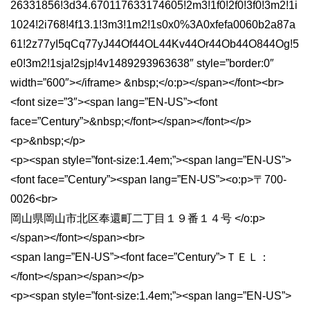
26331856!3d34.670117633174605!2m3!1f0!2f0!3f0!3m2!1i
1024!2i768!4f13.1!3m3!1m2!1s0x0%3A0xfefa0060b2a87a
61!2z77yI5qCq77yJ44Of44OL44Kv44Or44Ob44O844Og!5
e0!3m2!1sja!2sjp!4v1489293963638″ style=”border:0″
width=”600″></iframe> &nbsp;</o:p></span></font><br>
<font size=”3″><span lang=”EN-US”><font
face=”Century”>&nbsp;</font></span></font></p>
<p>&nbsp;</p>
<p><span style=”font-size:1.4em;”><span lang=”EN-US”>
<font face=”Century”><span lang=”EN-US”><o:p>〒700-
0026<br>
岡山県岡山市北区奉還町二丁目１９番１４号 </o:p>
</span></font></span><br>
<span lang=”EN-US”><font face=”Century”>ＴＥＬ：
</font></span></span></p>
<p><span style=”font-size:1.4em;”><span lang=”EN-US”>