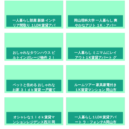
一人暮らし部屋 新築 インテ
岡山理科大学 一人暮らし 爽
リア間取り １LDK賃貸アパ
やかなアジト １K・アパー
ート 岡山市中区竹田
ト[岡山市・津島東]
おしゃれなタウンハウス ビ
一人暮らし ミニマムにレイ
ルトインガレージ物件 ２ｌ
アウト１K賃貸アパート グ
ｄｋ賃貸 岡山市中区国富
リ－ンピュアⅡ 岡山市中区
中井
ペットと住める おしゃれな
ルームツアー 家具家電付き
お家 ３ｌｄｋ賃貸 一戸建て
１K賃貸マンション 岡山市
岡山市中区浜
南区豊成
オシャレな１ｌｄｋ賃貸マ
一人暮らし１LDK賃貸アパ
ンションレジデンス西川 岡
ート ラ・フォンテA岡山市
山市北区中央町
北区津高