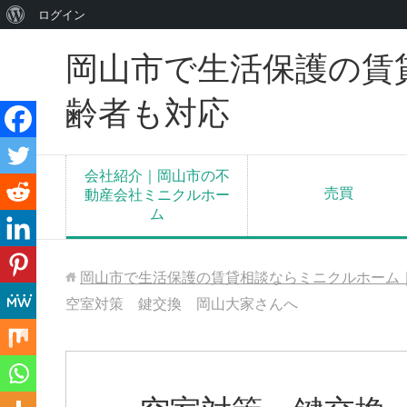
WordPress
ログイン
に
岡山市で生活保護の賃
つ
い
齢者も対応
て
会社紹介｜岡山市の不
売買
動産会社ミニクルホー
ム
岡山市で生活保護の賃貸相談ならミニクルホーム
空室対策 鍵交換 岡山大家さんへ