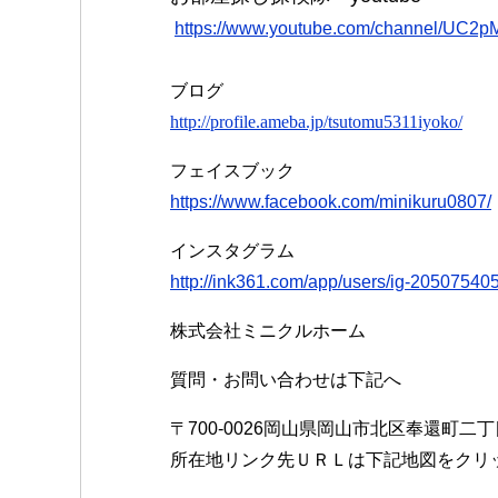
https://www.youtube.com/channel/UC2
ブログ
http://profile.ameba.jp/tsutomu5311iyoko/
フェイスブック
https://www.facebook.com/minikuru0807/
インスタグラム
http://ink361.com/app/users/ig-2050754
株式会社ミニクルホーム
質問・お問い合わせは下記へ
〒700-0026岡山県岡山市北区奉還町二
所在地リンク先ＵＲＬは下記地図をクリ