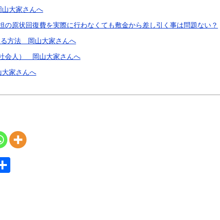
岡山大家さんへ
担の原状回復費を実際に行わなくても敷金から差し引く事は問題ない？
する方法 岡山大家さんへ
社会人） 岡山大家さんへ
山大家さんへ
S
共
y
有