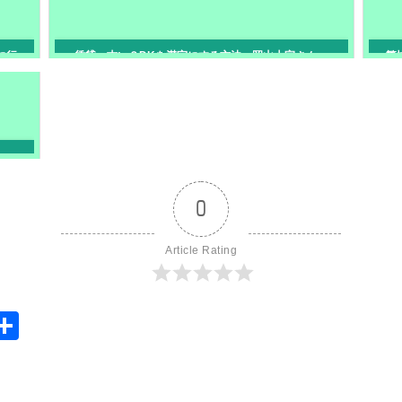
に行
賃貸 古い２DKを満室にする方法 岡山大家さんへ
繁
0
Article Rating
S
共
y
有