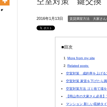
空室対策 鍵交換
2016年1月13日
賃貸満室方法 大家さん
■目次
More from my site
Related posts:
空室対策 成約率を上げる
空室対策 家賃を下げたら
空室対策方法 ゴミ捨て場を
【岡山市の大家さん必見】
マンション 新しい収納タイ