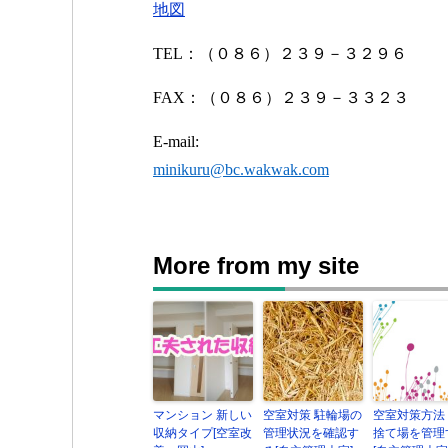
地図
TEL
：（０８６）２３９－３２９６
FAX
：（０８６）２３９－３３２３
E-mail:
minikuru@bc.wakwak.com
More from my site
マンション 新しい
空室対策 駐輪場の
空室対策方法
収納タイプ[空室改
管理状況を確認す
捨て場を管理