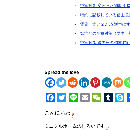
空室対策 変わった間取り 
特約に記載している借主負
賃貸 古い２DKを満室に
繁忙期の空室対策（学生・
空室対策 退去日の調整 岡
Spread the love
F
T
Li
E
W
T
a
wi
n
m
e
u
k
こんにちわ
c
tt
e
ail
C
m
p
e
er
h
bl
e
ミニクルホームのしろいです