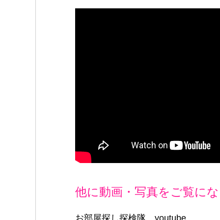
b
at
r
o
o
k
他に動画・写真をご覧にな
お部屋探し探検隊 youtube