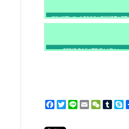
特約に記載している借主負担の原状回復費を実際
わなくても敷金から差し引く事は問題ない？
空室対策 退去日の調整 岡山大家さんへ
F
T
Li
E
W
T
a
wi
n
m
e
u
k
c
tt
e
ail
C
m
p