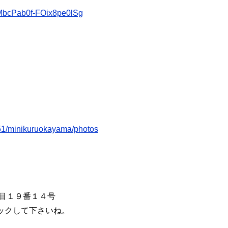
pMbcPab0f-FOix8pe0lSg
051/minikuruokayama/photos
丁目１９番１４号
ックして下さいね。