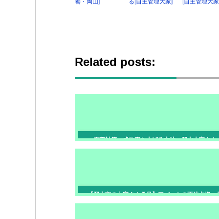
善・岡山]
る[自主管理大家]
[自主管理大家
Related posts:
空室対策 成約率を上げる方法 岡山大家さん
【岡山市の大家さん必見】アパートの不法占拠・
りへの法的対策！絶対にやってはいけないNG行
強制退去のステップ