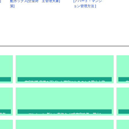
]
配ボックス[空室対
主管理大家]
[アパート・マンシ
策]
ョン管理方法 ]
へ
空室対策 家賃を下げたら満室になるのか？岡山大家
空
さんへ
居座
マンション 新しい収納タイプ[空室改善・岡山]
動と