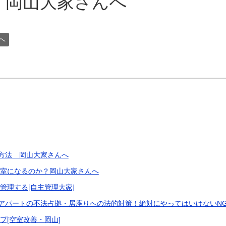
 岡山大家さんへ
へ
方法 岡山大家さんへ
満室になるのか？岡山大家さんへ
管理する[自主管理大家]
アパートの不法占拠・居座りへの法的対策！絶対にやってはいけないN
プ[空室改善・岡山]