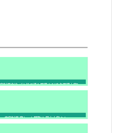
室対策方法 ゴミ捨て場を管理する[自主管理大家]
空室対策 変わった間取り 岡山大家さんへ