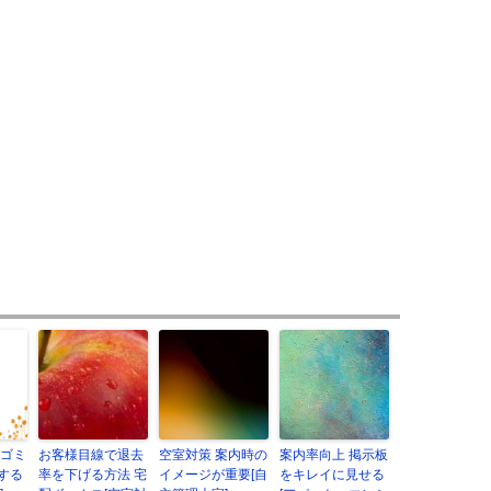
 ゴミ
お客様目線で退去
空室対策 案内時の
案内率向上 掲示板
する
率を下げる方法 宅
イメージが重要[自
をキレイに見せる