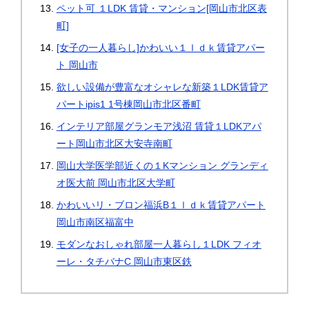
ペット可 １LDK 賃貸・マンション[岡山市北区表
町]
[女子の一人暮らし]かわいい１ｌｄｋ賃貸アパー
ト 岡山市
欲しい設備が豊富なオシャレな新築１LDK賃貸ア
パートipis1 1号棟岡山市北区番町
インテリア部屋グランモア浅沼 賃貸１LDKアパ
ート岡山市北区大安寺南町
岡山大学医学部近くの１Kマンション グランディ
オ医大前 岡山市北区大学町
かわいいリ・ブロン福浜B１ｌｄｋ賃貸アパート
岡山市南区福富中
モダンなおしゃれ部屋一人暮らし１LDK フィオ
ーレ・タチバナC 岡山市東区鉄