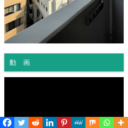
動 画
Translate »