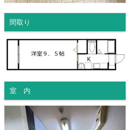
間取り
室 内