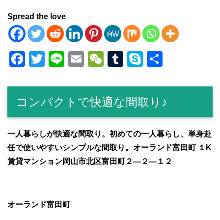
Spread the love
F
T
Li
E
W
T
S
共
a
wi
n
m
e
u
ky
有
c
tt
e
ail
C
m
p
コンパクトで快適な間取り♪
e
er
h
bl
e
b
at
r
o
一人暮らしが快適な間取り。初めての一人暮らし、単身赴
任で使いやすいシンプルな間取り。オーランド富田町 １K
o
賃貸マンション岡山市北区富田町２―２―１２
k
オーランド富田町