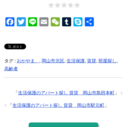
F
T
Li
E
W
T
S
共
a
wi
n
m
e
u
ky
有
c
tt
e
ail
C
m
p
e
er
h
bl
e
b
at
r
タグ :
おかやま、
,
岡山市北区
,
生活保護
,
賃貸
,
部屋探し
,
o
高齢者
o
k
「
生活保護のアパート探し 賃貸 岡山市島田本町
」
「
生活保護のアパート探し 賃貸 岡山市駅元町
」