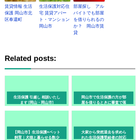
賃貸情報 生活
生活保護対応住
部屋探し アル
保護 岡山市北
宅 賃貸アパー
バイトでも部屋
区奉還町
ト・マンション
を借りられるの
岡山市
か？ 岡山市賃
貸
Related posts:
生活保護 引越し 相談いたし
岡山市で生活保護の方が部
ます [岡山・岡山市]
屋を借りるときに審査で落
ちる本当の理由と対策
【岡山市】生活保護×ペット
大家から突然退去を求めら
飼育｜犬猫と暮らせる数少
れた生活保護受給者の対応