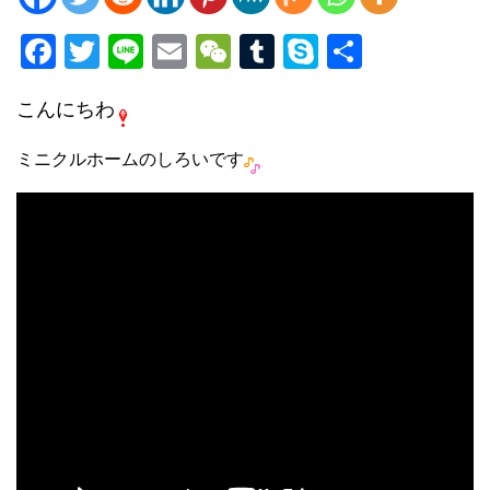
F
T
Li
E
W
T
S
共
a
wi
n
m
e
u
ky
有
こんにちわ
c
tt
e
ail
C
m
p
e
er
h
bl
e
ミニクルホームのしろいです
b
at
r
o
o
k