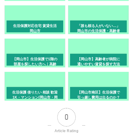
ない賃貸の探し方
｜岡山市で最初にすること
生活保護対応住宅 賃貸生活
「誰も頼る人がいない…」
岡山市
岡山市の生活保護・高齢者
が賃貸難民にならない最終
手段
【岡山市】生活保護で1階の
【岡山市】高齢者が病院に
部屋を探したい方へ｜高齢
通いやすい賃貸を探す方法
者・足腰が不安な方の選び
｜通院・買い物・バス停ま
方
で考えた部屋探し
生活保護 借りたい 相談 歓迎
【岡山市南区】生活保護で
1K・マンション[岡山市・岡
引っ越し費用は出るのか？
町]
条件・流れ・注意点を解説
0
Article Rating