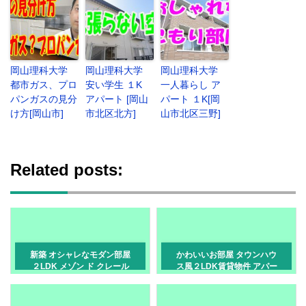
岡山理科大学
岡山理科大学
岡山理科大学
都市ガス、プロ
安い学生 １K
一人暮らし ア
パンガスの見分
アパート [岡山
パート １K[岡
け方[岡山市]
市北区北方]
山市北区三野]
Related posts:
新築 オシャレなモダン部屋
かわいいお部屋 タウンハウ
２LDK メゾン ド クレール
ス風２LDK賃貸物件 アパー
岡山市中区赤田
ト 岡山市南区福富東