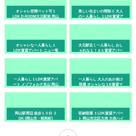
オシャレ空間ペット可１
美しい住まいの間取り 大人
LDK D-ROOM大元駅前 岡山
の一人暮らし １LDK賃貸ア
市北区大元駅前
パート 岡山市北区伊福町
オシャレな一人暮らし１
大元駅近く一人暮らし おし
LDK賃貸アパート ニュー竜
ゃれな１ｌｄｋ賃貸アパー
操岡山市中区関
ト岡山市北区大供表町
一人暮らし１LDK賃貸アパ
一人暮らし 大人のあか抜け
ート メゾフォルテ京山 岡山
部屋 オシャレな１K賃貸マ
市北区京山
ンション 岡山市北区中央区
岡山駅周辺 徒歩１０分 ２
収納部屋 １LDK賃貸アパー
DK [岡山市・昭和町]
ト 岡山市北区大供 大供ハイ
マート