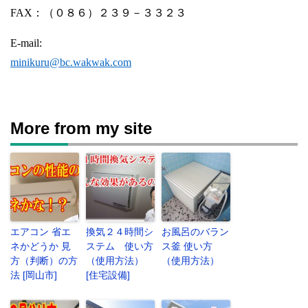
FAX
：（０８６）２３９－３３２３
E-mail:
minikuru@bc.wakwak.com
More from my site
エアコン 省エ
換気２４時間シ
お風呂のバラン
ネかどうか 見
ステム 使い方
ス釜 使い方
方（判断）の方
（使用方法）
（使用方法）
法 [岡山市]
[住宅設備]