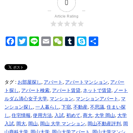
0
Article Rating
F
T
Li
E
W
T
S
共
a
wi
n
m
e
u
ky
有
c
tt
e
ail
C
m
p
e
er
h
bl
e
b
at
r
タグ :
お部屋探し
,
アパート
,
アパートマンション
,
アパー
o
ト探し
,
アパート検索
,
アパート賃貸
,
ネットで賃貸
,
ノート
o
ルダム清心女子大学
,
マンション
,
マンションアパート
,
マ
k
ンション探し
,
一人暮らし
,
下宿
,
不動産
,
不思議
,
住まい探
し
,
住宅情報
,
使用方法
,
入試
,
初めて
,
商大
,
大学 岡山
,
大学
入試
,
岡大
,
岡山
,
岡山 大学 マンション
,
岡山不動産評判
,
岡
山商科大学
,
岡山大学
,
岡山大学アパート
,
岡山大学マンシ