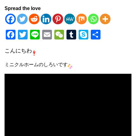
Spread the love
F
T
Li
E
W
T
S
共
a
wi
n
m
e
u
ky
有
こんにちわ
c
tt
e
ail
C
m
p
e
er
h
bl
e
ミニクルホームのしろいです
b
at
r
o
o
k