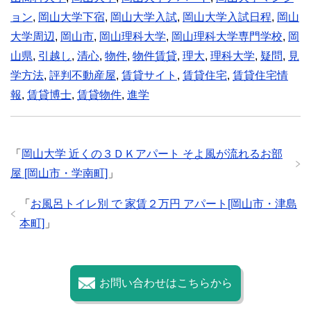
ョン
,
岡山大学下宿
,
岡山大学入試
,
岡山大学入試日程
,
岡山
大学周辺
,
岡山市
,
岡山理科大学
,
岡山理科大学専門学校
,
岡
山県
,
引越し
,
清心
,
物件
,
物件賃貸
,
理大
,
理科大学
,
疑問
,
見
学方法
,
評判不動産屋
,
賃貸サイト
,
賃貸住宅
,
賃貸住宅情
報
,
賃貸博士
,
賃貸物件
,
進学
「
岡山大学 近くの３ＤＫアパート そよ風が流れるお部
屋 [岡山市・学南町]
」
「
お風呂トイレ別 で 家賃２万円 アパート[岡山市・津島
本町]
」
お問い合わせはこちらから