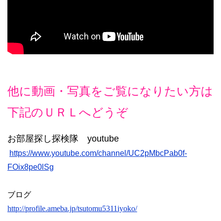
他に動画・写真をご覧になりたい方は
下記のＵＲＬへどうぞ
お部屋探し探検隊 youtube
https://www.youtube.com/channel/UC2pMbcPab0f-
FOix8pe0lSg
ブログ
http://profile.ameba.jp/tsutomu5311iyoko/