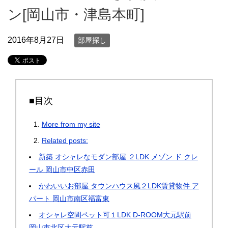
ン[岡山市・津島本町]
2016年8月27日
部屋探し
■目次
More from my site
Related posts:
新築 オシャレなモダン部屋 ２LDK メゾン ド クレ
ール 岡山市中区赤田
かわいいお部屋 タウンハウス風２LDK賃貸物件 ア
パート 岡山市南区福富東
オシャレ空間ペット可１LDK D-ROOM大元駅前
岡山市北区大元駅前