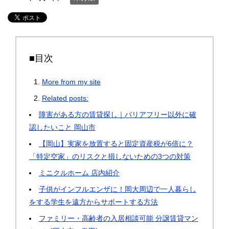
■目次
More from my site
Related posts:
障害がある方の賃貸探し｜バリアフリー以外に確
認したいこと 岡山市
【岡山】実家を放置すると固定資産税が6倍に？
「特定空家」のリスクと損しないための3つの対策
ミニクルホーム 店内紹介
子供がインフルエンザに！岡大周辺で一人暮らし
をする学生を遠方からサポートする方法
ファミリー・高齢者の入居相談可能 分譲賃貸マン