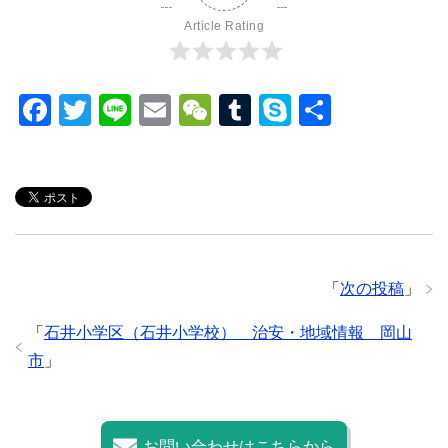
Article Rating
F
T
Li
E
W
T
S
共
a
wi
n
m
e
u
ky
有
c
tt
e
ail
C
m
p
e
er
h
bl
e
b
at
r
o
「
次の投稿
」
o
k
「
石井小学区（石井小学校） 治安・地域情報 岡山
市
」
お問い合わせはこちらから