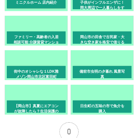
ミニクルホーム 店内紹介
子供がインフルエンザに！
岡大周辺で一人暮らしをす
る学生を遠方からサポート
する方法
ファミリー・高齢者の入居
岡山市の田舎で古民家・大
相談可能 分譲賃貸マンショ
きな空き家を格安で借りる
ン[岡山市・泉田]
方法と現実
街中のオシャレな１LDK雅
備前市虫明の夕暮れ 風景写
メゾン岡山市北区富田町
真
【岡山市】真夏にエアコン
日生町の五味の市で魚介を
が故障したら？生活保護の
購入
高齢者が管理会社へ伝える
順番
0