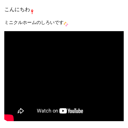
a
wi
n
m
e
u
ky
有
こんにちわ
c
tt
e
ail
C
m
p
e
er
h
bl
e
ミニクルホームのしろいです
b
at
r
o
o
k