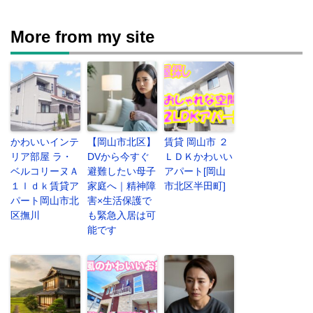
More from my site
かわいいインテ
【岡山市北区】
賃貸 岡山市 ２
リア部屋 ラ・
DVから今すぐ
ＬＤＫかわいい
ベルコリーヌＡ
避難したい母子
アパート[岡山
１ｌｄｋ賃貸ア
家庭へ｜精神障
市北区半田町]
パート岡山市北
害×生活保護で
区撫川
も緊急入居は可
能です