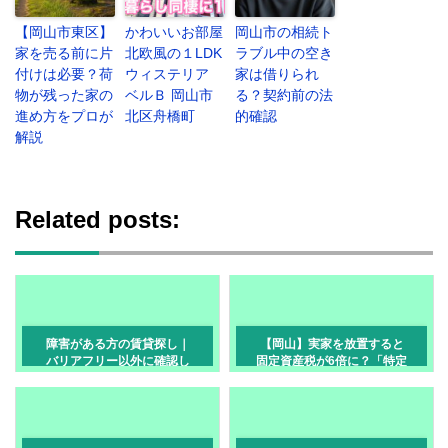
【岡山市東区】
かわいいお部屋
岡山市の相続ト
家を売る前に片
北欧風の１LDK
ラブル中の空き
付けは必要？荷
ウィステリア
家は借りられ
物が残った家の
ベルＢ 岡山市
る？契約前の法
進め方をプロが
北区舟橋町
的確認
解説
Related posts:
障害がある方の賃貸探し｜
【岡山】実家を放置すると
バリアフリー以外に確認し
固定資産税が6倍に？「特定
たいこと 岡山市
空家」のリスクと損しない
ための3つの対策