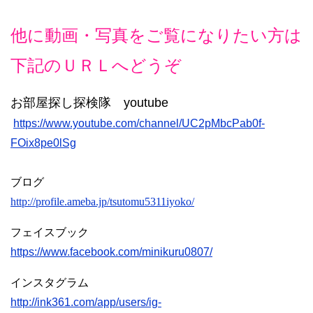
他に動画・写真をご覧になりたい方は
下記のＵＲＬへどうぞ
お部屋探し探検隊 youtube
https://www.youtube.com/channel/UC2pMbcPab0f-
FOix8pe0lSg
ブログ
http://profile.ameba.jp/tsutomu5311iyoko/
フェイスブック
https://www.facebook.com/minikuru0807/
インスタグラム
http://ink361.com/app/users/ig-