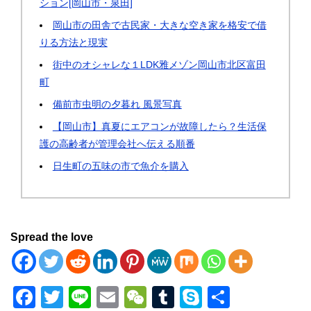
ション[岡山市・泉田]
岡山市の田舎で古民家・大きな空き家を格安で借
りる方法と現実
街中のオシャレな１LDK雅メゾン岡山市北区富田
町
備前市虫明の夕暮れ 風景写真
【岡山市】真夏にエアコンが故障したら？生活保
護の高齢者が管理会社へ伝える順番
日生町の五味の市で魚介を購入
Spread the love
F
T
Li
E
W
T
S
共