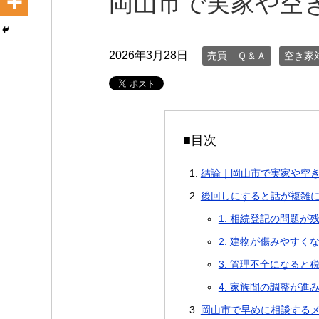
岡山市で実家や空
2026年3月28日
売買 Ｑ＆Ａ
空き家
■目次
結論｜岡山市で実家や空
後回しにすると話が複雑
1. 相続登記の問題が
2. 建物が傷みやすく
3. 管理不全になる
4. 家族間の調整が進
岡山市で早めに相談する