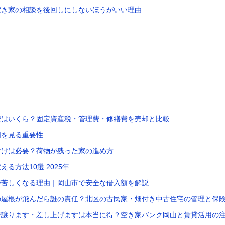
空き家の相談を後回しにしないほうがいい理由
費はいくら？固定資産税・管理費・修繕費を売却と比較
図を見る重要性
付けは必要？荷物が残った家の進め方
る方法10選 2025年
が苦しくなる理由｜岡山市で安全な借入額を解説
の屋根が飛んだら誰の責任？北区の古民家・畑付き中古住宅の管理と保
で譲ります・差し上げますは本当に得？空き家バンク岡山と賃貸活用の