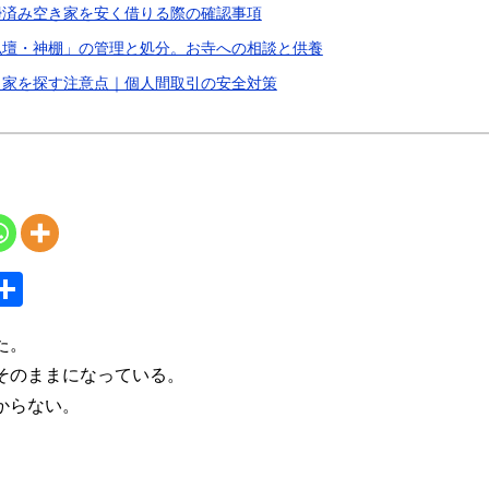
掃済み空き家を安く借りる際の確認事項
仏壇・神棚」の管理と処分。お寺への相談と供養
き家を探す注意点｜個人間取引の安全対策
S
共
y
有
た。
そのままになっている。
からない。