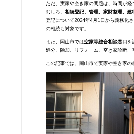
o
ただ、実家や空き家の問題は、時間が経
k
むしろ、
相続登記、管理、家財整理、建
登記について2024年4月1日から義務
の相続も対象です。
また、岡山市では
空家等総合相談窓口
を
処分、除却、リフォーム、空き家診断、
この記事では、岡山市で実家や空き家の