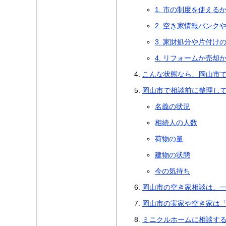
1. 市の制度を使える
2. 空き家情報バン
3. 家財処分や片付け
4. リフォームか売却
こんな状態なら、岡山市
岡山市で相談前に整理し
名義の状況
相続人の人数
荷物の量
建物の状態
今の気持ち
岡山市の空き家相談は、
岡山市の実家や空き家は
ミニクルホームに相談す