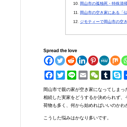
岡山市の孤独死・特殊清
岡山市の空き家にある「
ジモティーで岡山市の空
Spread the love
F
T
Li
E
W
T
a
wi
n
m
e
u
k
岡山市で親の家が空き家になってしまっ
c
tt
e
ail
C
m
p
相続した実家をどうするか決められず、
e
er
h
bl
e
荷物も多く、何から始めればいいのかわ
b
at
r
こうした悩みはかなり多いです。
o