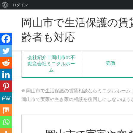
WordPress
ログイン
に
岡山市で生活保護の賃
つ
い
齢者も対応
て
会社紹介｜岡山市の不
売買
動産会社ミニクルホー
ム
岡山市で生活保護の賃貸相談ならミニクルホーム
岡山市で実家や空き家の相談を後回しにしないほう