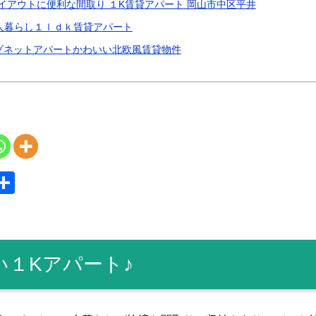
レイアウトに便利な間取り １K賃貸アパート 岡山市中区平井
人暮らし１ｌｄｋ賃貸アパート
メゾネットアパートかわいい北欧風賃貸物件
S
共
y
有
１Kアパート♪