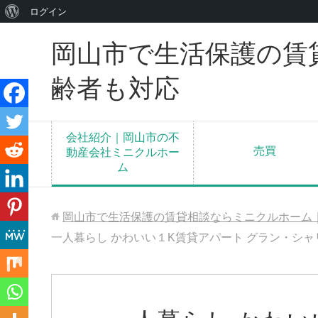
WordPress
ログイン
に
岡山市で生活保護の賃
つ
い
齢者も対応
て
会社紹介｜岡山市の不
売買
動産会社ミニクルホー
ム
岡山市で生活保護の賃貸相談ならミニクルホーム
一人暮らし かわいい１K賃貸アパート グラン・シャ