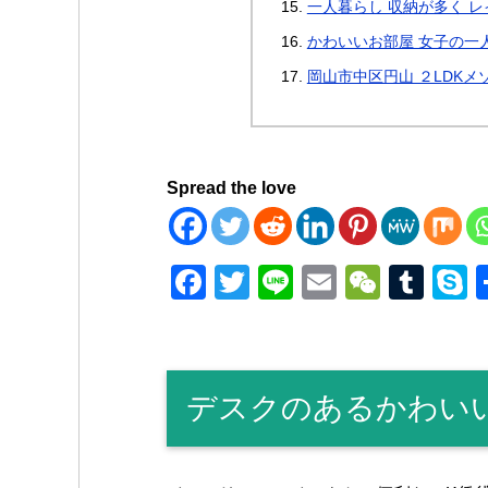
一人暮らし 収納が多く 
かわいいお部屋 女子の一
岡山市中区円山 ２LDK
Spread the love
F
T
Li
E
W
T
a
wi
n
m
e
u
k
c
tt
e
ail
C
m
p
e
er
h
bl
e
デスクのあるかわいい
b
at
r
o