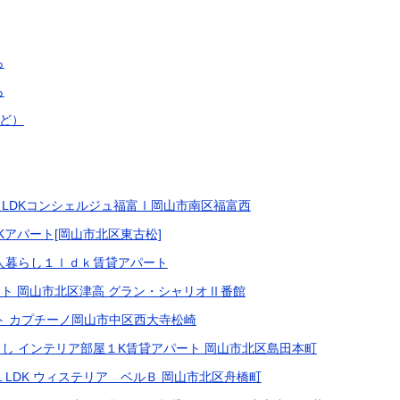
ら
ら
ど）
LDKコンシェルジュ福富Ⅰ岡山市南区福富西
Kアパート[岡山市北区東古松]
人暮らし１ｌｄｋ賃貸アパート
ート 岡山市北区津高 グラン・シャリオⅡ番館
ート カプチーノ岡山市中区西大寺松崎
し インテリア部屋１K賃貸アパート 岡山市北区島田本町
LDK ウィステリア ベルＢ 岡山市北区舟橋町