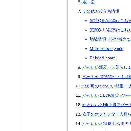
地 図
その他お役立ち情報
賃貸Q＆A記事はこち
売買Q＆A記事はこち
地域情報（遊び観光な
More from my site
Related posts:
かわいい部屋一人暮らし１
ペット可 賃貸物件・１LD
北欧風のかわいい部屋 一
かわいい１LDK賃貸アパ
かわいい２ldk賃貸アパ
女子のオシャレな一人暮ら
かわいいお部屋 北欧風の１