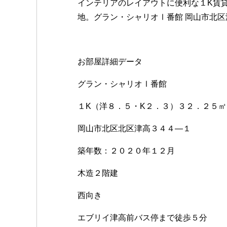
o
インテリアのレイアウトに便利な１K賃
k
地。グラン・シャリオⅠ番館 岡山市北
お部屋詳細データ
グラン・シャリオⅠ番館
１K（洋８．５・K２．３）３２．２５㎡
岡山市北区北区津高３４４―１
築年数：２０２０年１２月
木造２階建
西向き
エブリイ津高前バス停まで徒歩５分