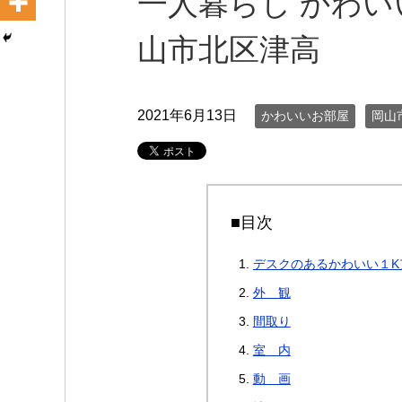
一人暮らし かわい
山市北区津高
2021年6月13日
かわいいお部屋
岡山
■目次
デスクのあるかわいい１K
外 観
間取り
室 内
動 画