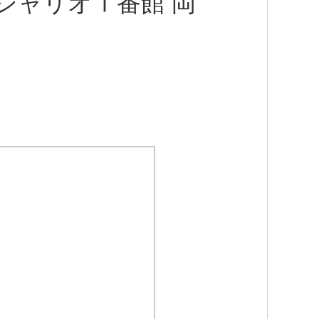
シャリオⅠ番館 岡