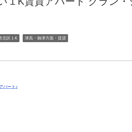
い１K賃貸アパート グラン・
市北区１K
津高・御津方面・賃貸
アパート♪