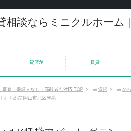
貸相談ならミニクルホーム
貸店舗
賃貸
｜審査・保証人なし・高齢者も対応
TOP
賃貸
か
リオⅠ番館 岡山市北区津高