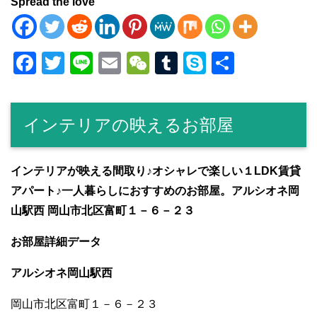
Spread the love
F
T
Li
E
W
T
S
共
a
wi
n
m
e
u
ky
有
c
tt
e
ail
C
m
p
インテリアの映えるお部屋
e
er
h
bl
e
b
at
r
o
インテリアが映える間取り♪オシャレで楽しい１LDK賃貸
アパート♪一人暮らしにおすすめのお部屋。アルシオネ岡
o
山駅西 岡山市北区富町１－６－２３
k
お部屋詳細データ
アルシオネ岡山駅西
岡山市北区富町１－６－２３