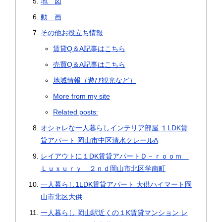
地 図
動 画
その他お役立ち情報
賃貸Q＆A記事はこちら
売買Q＆A記事はこちら
地域情報（遊び観光など）
More from my site
Related posts:
オシャレな一人暮らしインテリア部屋 １LDK賃
貸アパート 岡山市中区清水クレールA
レイアウトに１DK賃貸アパートＤ－ｒｏｏｍ
Ｌｕｘｕｒｙ ２ｎｄ岡山市北区学南町
一人暮らし1LDK賃貸アパート 大供ハイマート岡
山市北区大供
一人暮らし 岡山駅近くの１K賃貸マンション レ