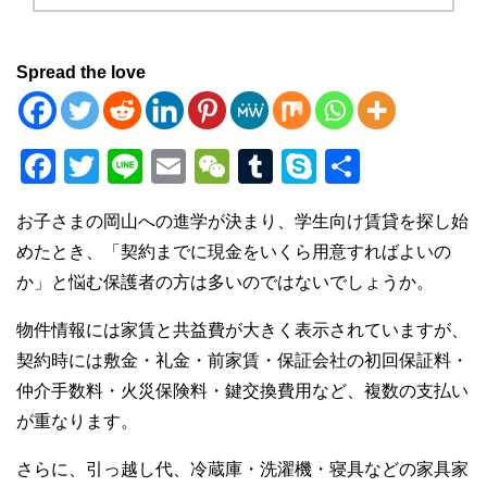
Spread the love
F
T
Li
E
W
T
S
共
a
wi
n
m
e
u
ky
有
お子さまの岡山への進学が決まり、学生向け賃貸を探し始
c
tt
e
ail
C
m
p
めたとき、「契約までに現金をいくら用意すればよいの
e
er
h
bl
e
か」と悩む保護者の方は多いのではないでしょうか。
b
at
r
物件情報には家賃と共益費が大きく表示されていますが、
o
契約時には敷金・礼金・前家賃・保証会社の初回保証料・
o
仲介手数料・火災保険料・鍵交換費用など、複数の支払い
k
が重なります。
さらに、引っ越し代、冷蔵庫・洗濯機・寝具などの家具家