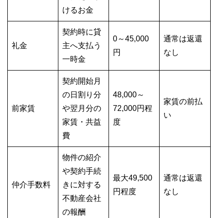
けるお金
契約時に貸
0～45,000
通常は返還
礼金
主へ支払う
円
なし
一時金
契約開始月
の日割り分
48,000～
家賃の前払
前家賃
や翌月分の
72,000円程
い
家賃・共益
度
費
物件の紹介
や契約手続
最大49,500
通常は返還
仲介手数料
きに対する
円程度
なし
不動産会社
の報酬