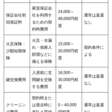
家賃保証会
24,000～
保証会社初
社を利用す
通常は返還
48,000円程
回保証料
るための契
なし
度
約時費用
火災・水漏
火災保険・
15,000～
れ・借家人
契約条件に
少額短期保
20,000円程
賠償などに
よる
険
度
備える保険
入居前に玄
16,500～
通常は返還
鍵交換費用
関鍵を交換
30,000円程
なし
する費用
度
契約時また
クリーニン
は退去時に
0～40,000
通常は返還
グ費用
支払う室内
円程度
なし