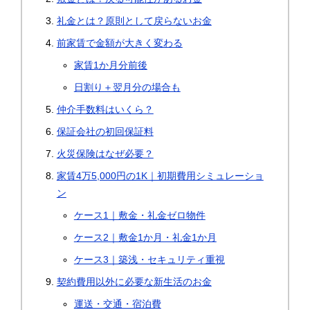
礼金とは？原則として戻らないお金
前家賃で金額が大きく変わる
家賃1か月分前後
日割り＋翌月分の場合も
仲介手数料はいくら？
保証会社の初回保証料
火災保険はなぜ必要？
家賃4万5,000円の1K｜初期費用シミュレーショ
ン
ケース1｜敷金・礼金ゼロ物件
ケース2｜敷金1か月・礼金1か月
ケース3｜築浅・セキュリティ重視
契約費用以外に必要な新生活のお金
運送・交通・宿泊費