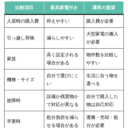
比較項目
家具家電付き
通常の賃貸
入居時の購入費
抑えやすい
購入費が必要
大型家電の搬入
引っ越し荷物
減らしやすい
が必要
高く設定される
物件数を比較し
家賃
場合がある
やすい
自分で選びにく
生活に合う物を
機種・サイズ
い
選べる
設備か残置物か
自分で購入した
故障時
で対応が異なる
物は自己対応
処分負担を減ら
運搬・売却・処
卒業時
せる場合がある
分が必要